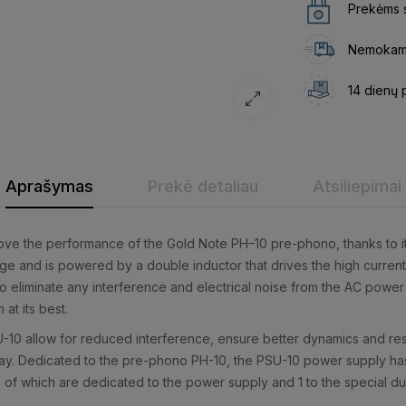
Prekėms s
Nemokama
14 dienų 
Aprašymas
Prekė detaliau
Atsiliepimai
ve the performance of the Gold Note PH–10 pre-phono, thanks to its
age and is powered by a double inductor that drives the high current
e to eliminate any interference and electrical noise from the AC powe
at its best.
0 allow for reduced interference, ensure better dynamics and resol
 way. Dedicated to the pre-phono PH-10, the PSU-10 power supply ha
of which are dedicated to the power supply and 1 to the special dual