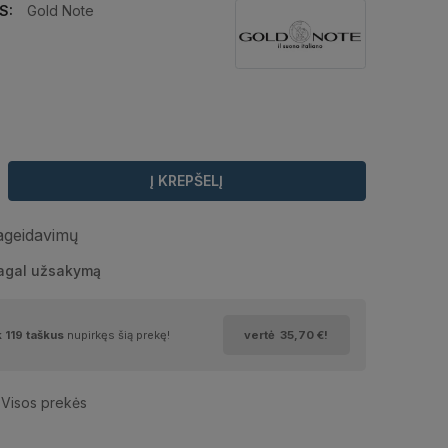
S:
Gold Note
€
Į KREPŠELĮ
pageidavimų
pagal užsakymą
k
119
taškus
nupirkęs šią prekę!
vertė
35,70 €
!
Visos prekės