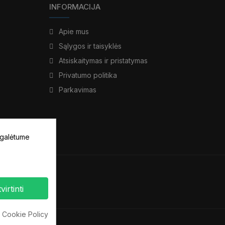
INFORMACIJA
Apie mus
Sąlygos ir taisyklės
Atsiskaitymas ir pristatymas
Privatumo politika
Parkavimas
 galėtume
virtinti
 Cookie Policy