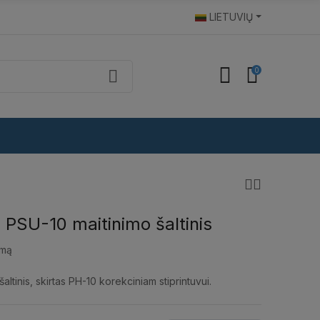
LIETUVIŲ
0
 PSU-10 maitinimo šaltinis
imą
 šaltinis, skirtas PH-10 korekciniam stiprintuvui.