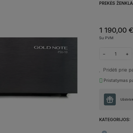
PREKĖS ŽENKLA
1 190,00 
Su PVM
−
+
Pridėti prie 
Pristatymas 
Uždirb
KATEGORIJOS: