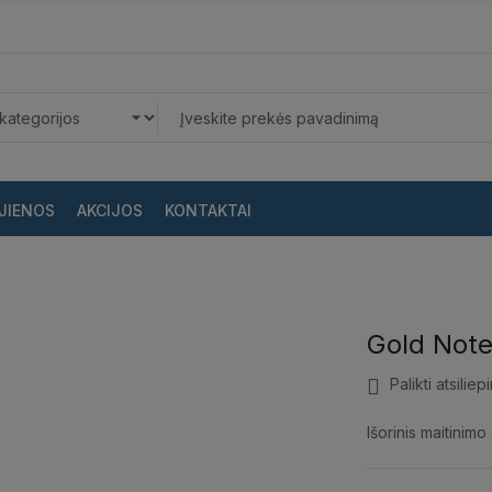
JIENOS
AKCIJOS
KONTAKTAI
Gold Note
Palikti atsiliep
Išorinis maitinimo