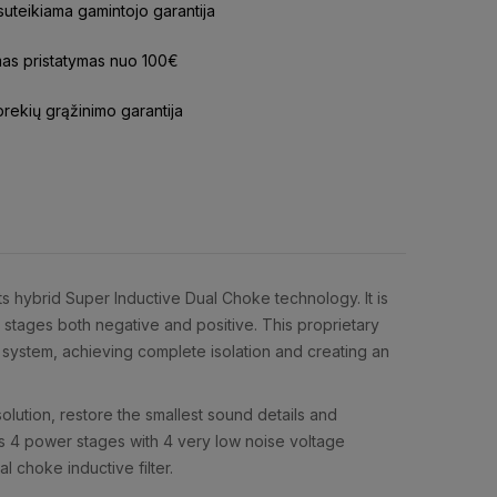
uteikiama gamintojo garantija
s pristatymas nuo 100€
prekių grąžinimo garantija
 hybrid Super Inductive Dual Choke technology. It is
 stages both negative and positive. This proprietary
r system, achieving complete isolation and creating an
ution, restore the smallest sound details and
s 4 power stages with 4 very low noise voltage
 choke inductive filter.