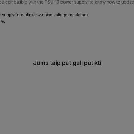
 be compatible with the PSU-10 power supply; to know how to updat
r supply
Four ultra-low-noise voltage regulators
5 %
Jums taip pat gali patikti