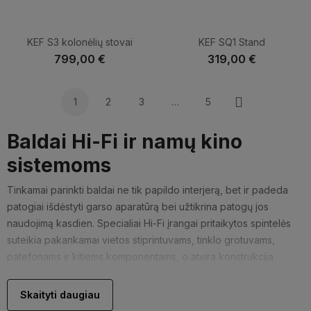
KEF S3 kolonėlių stovai
KEF SQ1 Stand
799,00 €
319,00 €
1
2
3
…
5
Tęsti
Baldai Hi-Fi ir namų kino
sistemoms
Tinkamai parinkti baldai ne tik papildo interjerą, bet ir padeda
patogiai išdėstyti garso aparatūrą bei užtikrina patogų jos
naudojimą kasdien. Specialiai Hi-Fi įrangai pritaikytos spintelės
suteikia pakankamai vietos stiprintuvams, tinklo grotuvams,
patefonams ir kitiems komponentams, o atvira konstrukcija
padeda užtikrinti gerą įrenginių ventiliaciją bei patogų kabelių
išvedžiojimą.
Skaityti daugiau