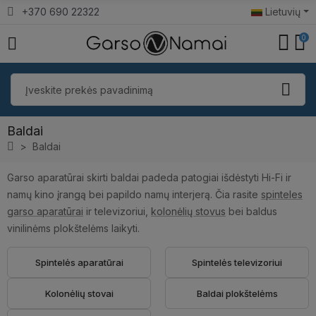
+370 690 22322
Lietuvių
0
Baldai
Baldai
Garso aparatūrai skirti baldai padeda patogiai išdėstyti Hi-Fi ir
namų kino įrangą bei papildo namų interjerą. Čia rasite
spinteles
garso aparatūrai
ir televizoriui,
kolonėlių stovus
bei baldus
vinilinėms plokštelėms laikyti.
Spintelės aparatūrai
Spintelės televizoriui
Kolonėlių stovai
Baldai plokštelėms