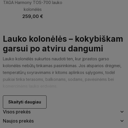
TAGA Harmony TOS-700 lauko
kolonėlės
259,00 €
Lauko kolonėlės – kokybiškam
garsui po atviru dangumi
Lauko kolonėlės sukurtos naudoti ten, kur įprastos garso
kolonėlės nebūtų tinkamas pasirinkimas. Jos atsparios drėgmei,
temperatūrų svyravimams ir kitoms aplinkos sąlygoms, todėl
puikiai tinka terasoms, balkonams, sodams, pavėsinėms bei
komercinėms lauko erdvėms.
Skirtingai nei vidaus patalpose, lauke garsas neturi sienų, nuo
Skaityti daugiau
kurių galėtų atsispindėti, todėl garso sistema turi dirbti visai
kitomis sąlygomis. Tinkamai parinktos lauko kolonėlės leidžia
Visos prekės
išlaikyti aiškų, subalansuotą ir malonų garsą net didesnėse
Naujos prekės
atvirose erdvėse.