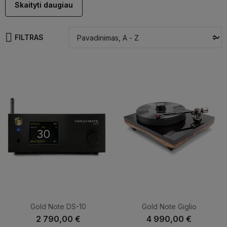
grotuvų bei garsiakalbių. Visi Gold Note produktai projektuojami,
Skaityti daugiau
kuriami ir surenkami Italijoje, derinant pažangią inžineriją su
itališku požiūriu į estetiką ir muzikos atkūrimą.
FILTRAS
Gold Note filosofija – sukurti vientisą garso sistemą, kurioje
kiekvienas komponentas veiktų harmoningai su kitais. Gamintojas
daug dėmesio skiria analoginio garso technologijoms,
preciziškai mechanikai ir nuosaviems elektronikos sprendimams,
kartu diegdamas modernias skaitmeninio garso inovacijas.
Kiekvienas įrenginys kuriamas ne tik siekiant aukščiausių
techninių parametrų, bet ir emocingo, natūralaus bei muzikalaus
skambesio, kuris tapo išskirtiniu Gold Note bruožu.
Šiandien Gold Note produkcija vertinama audiofilų daugiau kaip
40 pasaulio šalių. Gamintojas pelnė pripažinimą dėl
nepriekaištingos surinkimo kokybės, elegantiško itališko dizaino
ir gebėjimo sujungti tradicinį meistriškumą su šiuolaikinėmis
technologijomis. Gold Note išlieka vienu ryškiausių Italijos Hi-End
Gold Note DS-10
Gold Note Giglio
garso įrangos gamintojų, siūlančiu visapusiškus sprendimus
2 790,00 €
4 990,00 €
reikliausiems muzikos entuziastams.