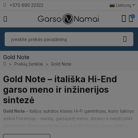
+370 690 22322
Lietuvių
0
Gold Note
Prekių ženklai
Gold Note
Gold Note – itališka Hi-End
garso meno ir inžinerijos
sintezė
Gold Note
– Italijos aukštos klasės Hi-Fi gamintojas, kurio šaknys
siekia Florenciją – miestą, garsėjantį meno, dizaino ir meistrystės
tradicijomis. Bendrovė kuria visą aukštos klasės garso sistemų
ekosistemą – nuo patefonų ir fonokorektorių iki stiprintuvų, tinklo