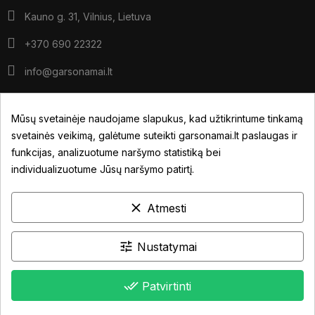
Kauno g. 31, Vilnius, Lietuva
+370 690 22322
info@garsonamai.lt
I - IV: 10:00 - 19:00
V: 10:00 - 18:00
Mūsų svetainėje naudojame slapukus, kad užtikrintume tinkamą
*pietūs: 14:00 - 15:00
svetainės veikimą, galėtume suteikti garsonamai.lt paslaugas ir
VI: pagal susitarimą
funkcijas, analizuotume naršymo statistiką bei
individualizuotume Jūsų naršymo patirtį.
JŪSŲ PASKYRA
clear
Atmesti
NUORODOS
INFORMACIJA
tune
Nustatymai
done_all
Patvirtinti