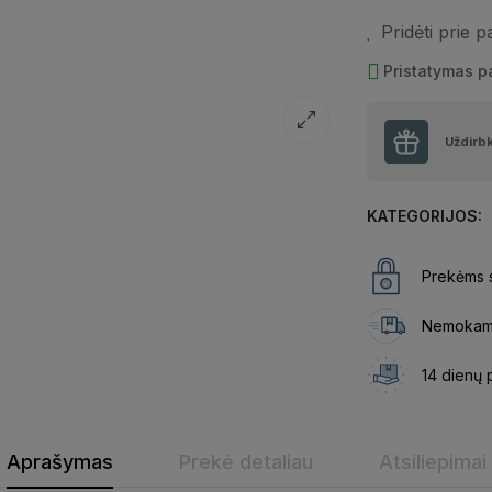
Pridėti prie 
Pristatymas 
Uždirb
KATEGORIJOS:
Prekėms s
Nemokama
14 dienų 
Aprašymas
Prekė detaliau
Atsiliepimai