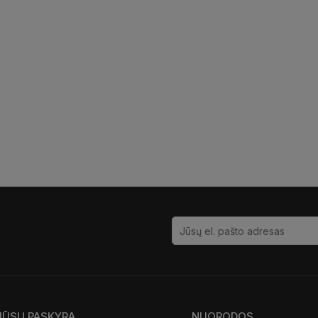
JŪSŲ PASKYRA
NUORODOS