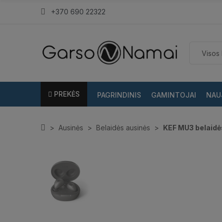
+370 690 22322
PREKĖS
PAGRINDINIS
GAMINTOJAI
NAU
Ausinės
Belaidės ausinės
KEF MU3 belaidė