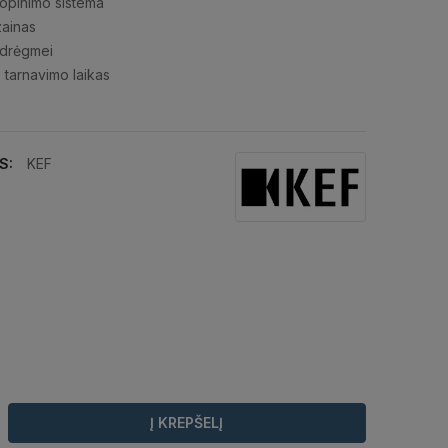
lopinimo sistema
zainas
 drėgmei
s tarnavimo laikas
S:
KEF
Į KREPŠELĮ