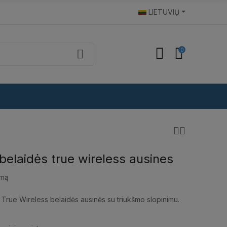
LIETUVIŲ
0
elaidės true wireless ausines
imą
True Wireless belaidės ausinės su triukšmo slopinimu.