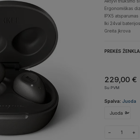
Aktyvi triukšmo s
Ergonomiškas di
IPX5 atsparumas
Iki 24val baterijo
Greita įkrova
PREKĖS ŽENKLA
229,00 €
Su PVM
Spalva:
Juoda
−
+