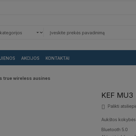
JIENOS
AKCIJOS
KONTAKTAI
s true wireless ausines
KEF MU3 b
Palikti atsiliep
Aukštos kokybės 
Bluetooth 5.0