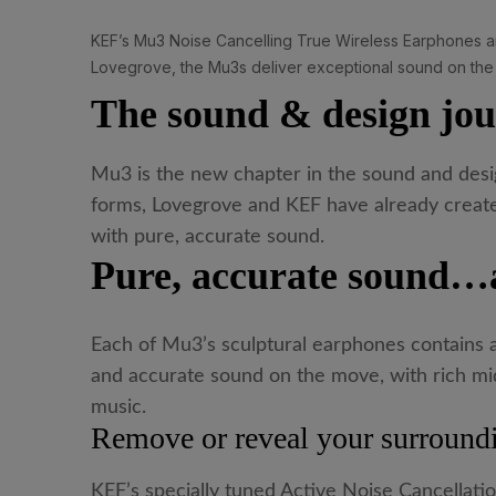
KEF’s Mu3 Noise Cancelling True Wireless Earphones ar
Lovegrove, the Mu3s deliver exceptional sound on the
The sound & design jou
Mu3 is the new chapter in the sound and desi
forms, Lovegrove and KEF have already creat
with pure, accurate sound.
Pure, accurate sound
Each of Mu3’s sculptural earphones contains 
and accurate sound on the move, with rich mid
music.
Remove or reveal your surround
KEF’s specially tuned Active Noise Cancellation