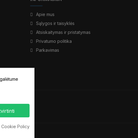
Apie mus
Sąlygos ir taisyklės
Atsiskaitymas ir pristatymas
Privatumo politika
Parkavimas
 galėtume
virtinti
 Cookie Policy