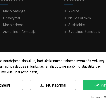
Mano paskyra
Akcijos
Užsakymai
Naujos prekės
Mano adresai
Susisiekite
Asmeninė informacija
Svetainės žemėlapis
e naudojame slapukus, kad užtikrintume tinkamą svetainės veikimą,
amai.lt paslaugas ir funkcijas, analizuotume naršymo statistiką bei
tume Jūsų naršymo patirtį.
tune
done_all
tmesti
Nustatymai
Pat
Privacy &
2024 © Garso namai