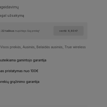
pageidavimų
pagal užsakymą
k
22
taškus
nupirkęs šią prekę!
vertė
6,60 €
!
Visos prekės
,
Ausinės
,
Belaidės ausinės
,
True wireless
uteikiama gamintojo garantija
s pristatymas nuo 100€
prekių grąžinimo garantija