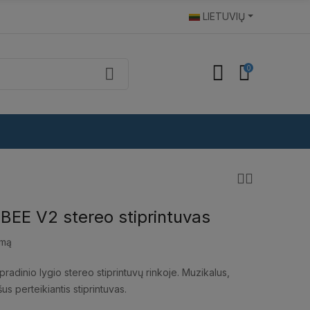
LIETUVIŲ
0
EE V2 stereo stiprintuvas
imą
pradinio lygio stereo stiprintuvų rinkoje. Muzikalus,
ašus perteikiantis stiprintuvas.