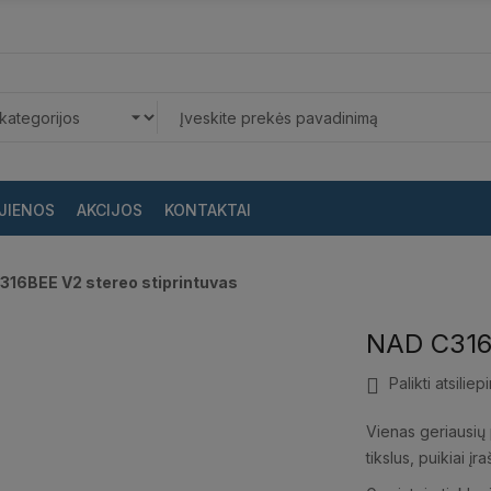
JIENOS
AKCIJOS
KONTAKTAI
16BEE V2 stereo stiprintuvas
NAD C316B
Palikti atsiliep
Vienas geriausių 
tikslus, puikiai įr