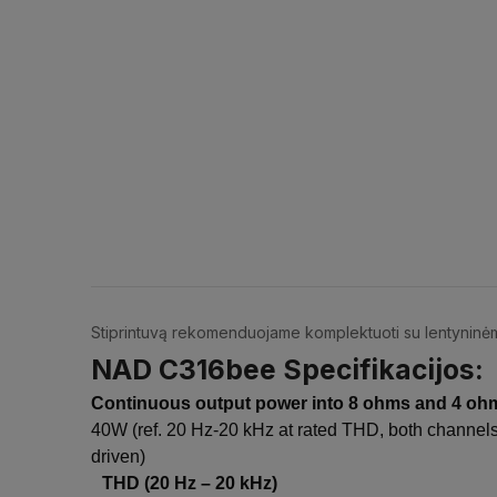
Stiprintuvą rekomenduojame komplektuoti su lentyninėm
NAD C316bee Specifikacijos:
Continuous output power into 8 ohms and 4 oh
40W (ref. 20 Hz-20 kHz at rated THD, both channel
driven)
THD (20 Hz – 20 kHz)