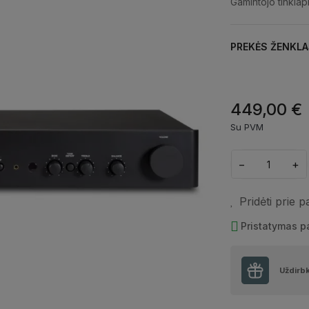
Gamintojo tinklap
PREKĖS ŽENKLA
449,00 €
Su PVM
−
+
Pridėti prie 
Pristatymas 
Uždirb