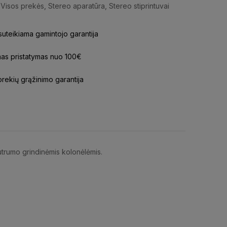
Visos prekės
,
Stereo aparatūra
,
Stereo stiprintuvai
uteikiama gamintojo garantija
s pristatymas nuo 100€
prekių grąžinimo garantija
trumo grindinėmis kolonėlėmis.