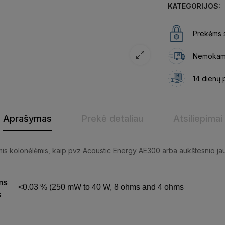
KATEGORIJOS:
Prekėms s
Nemokama
14 dienų 
Aprašymas
Prekė detaliau
Atsiliepimai
is kolonėlėmis, kaip pvz
Acoustic Energy AE300
arba aukštesnio jau
ms
<0.03 % (250 mW to 40 W, 8 ohms and 4 ohms
s