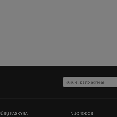
JŪSŲ PASKYRA
NUORODOS