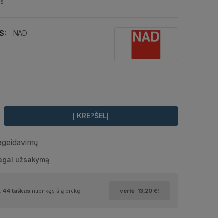
is
S:
NAD
Į KREPŠELĮ
pageidavimų
pagal užsakymą
k
44
taškus
nupirkęs šią prekę!
vertė
13,20 €
!