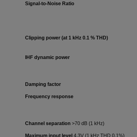
Signal-to-Noise Ratio
Clipping power (at 1 kHz 0.1 % THD)
IHF dynamic power
Damping factor
Frequency response
Channel separation
>70 dB (1 kHz)
Maximum input level
4.3V (1 kHz THD 0.1%)