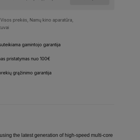
Visos prekės
,
Namų kino aparatūra
,
tuvai
uteikiama gamintojo garantija
s pristatymas nuo 100€
prekių grąžinimo garantija
ing the latest generation of high-speed multi-core