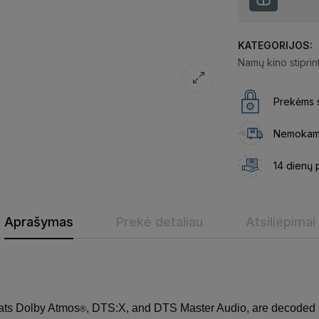
KATEGORIJOS:
Namų kino stiprin
Prekėms s
Nemokama
14 dienų 
Aprašymas
Prekė detaliau
Atsiliepimai
ats Dolby Atmos
, DTS:X, and DTS Master Audio, are decoded us
®