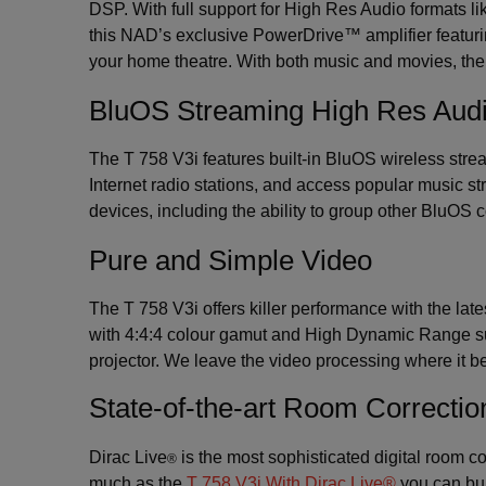
DSP. With full support for High Res Audio formats l
this NAD’s exclusive PowerDrive™ amplifier featuri
your home theatre. With both music and movies, the 
BluOS Streaming High Res Audi
The T 758 V3i features built-in BluOS wireless strea
Internet radio stations, and access popular music s
devices, including the ability to group other BluOS 
Pure and Simple Video
The T 758 V3i offers killer performance with the lat
with 4:4:4 colour gamut and High Dynamic Range sup
projector. We leave the video processing where it be
State-of-the-art Room Correctio
Dirac Live
is the most sophisticated digital room c
®
much as the
T 758 V3i With Dirac Live®
you can bui