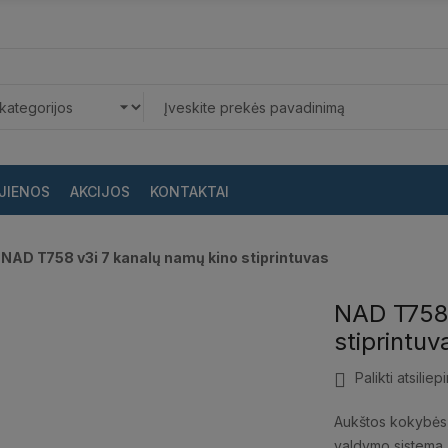
JIENOS
AKCIJOS
KONTAKTAI
NAD T758 v3i 7 kanalų namų kino stiprintuvas
NAD T758 
stiprintuv
Palikti atsiliep
Aukštos kokybės,
valdymo sistema, 