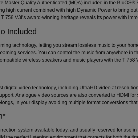
ike Master Quality Authenticated (MQA) included in the BluOS® 
ng high current combined with high Dynamic Power to bring out
T 758 V3i’s award-winning heritage reveals its power with immen
o Included
ming technology, letting you stream lossless music to your home t
treaming services. You can control the music from anywhere in t
compatible wireless speakers and music players with the T 758 V3
est digital video technology, including UltraHD video at resoluti
port. Analogue video sources are also converted to HDMI for sim
longs, in your display avoiding multiple format conversions that 
n*
orrection system available today, and usually reserved for use i
ld the perfect listening environment that corrects for both the t