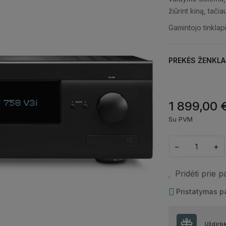
žiūrint kiną, tači
Gamintojo tinklap
PREKĖS ŽENKLA
1 899,00 
Su PVM
−
+
Pridėti prie 
Pristatymas 
Uždirb