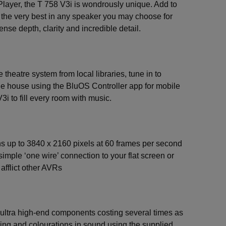
Player, the T 758 V3i is wondrously unique. Add to
 the very best in any speaker you may choose for
se depth, clarity and incredible detail.
heatre system from local libraries, tune in to
he house using the BluOS Controller app for mobile
i to fill every room with music.
ons up to 3840 x 2160 pixels at 60 frames per second
ple ‘one wire’ connection to your flat screen or
afflict other AVRs
n ultra high-end components costing several times as
iming and colourations in sound using the supplied