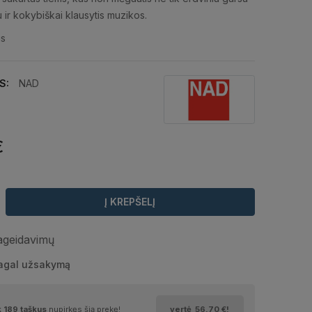
au ir kokybiškai klausytis muzikos.
is
S:
NAD
€
Į KREPŠELĮ
pageidavimų
pagal užsakymą
k
189
taškus
nupirkęs šią prekę!
vertė
56,70 €
!