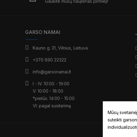
Gaukite mūsų naujienas pirmieji!
GARSO NAMAI
Kauno g. 31, Vilnius, Lietuva
+370 690 22322
info@garsonamai.lt
I - IV: 10:00 - 19:00
V: 10:00 - 18:00
*pietūs: 14:00 - 15:00
VI: pagal susitarimą
Mūsų svetainėj
suteikti garson
individualizuo