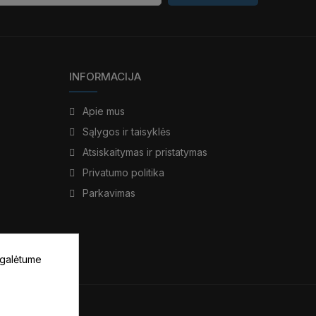
INFORMACIJA
Apie mus
Sąlygos ir taisyklės
Atsiskaitymas ir pristatymas
Privatumo politika
Parkavimas
 galėtume