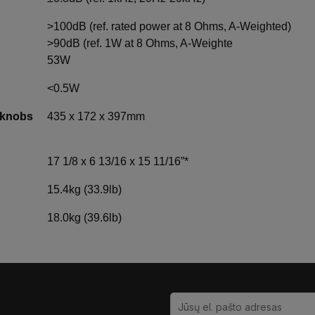
>100dB (ref. rated power at 8 Ohms, A-Weighted)
>90dB (ref. 1W at 8 Ohms, A-Weighte
53W
<0.5W
 knobs
435 x 172 x 397mm
17 1/8 x 6 13/16 x 15 11/16”*
15.4kg (33.9lb)
18.0kg (39.6lb)