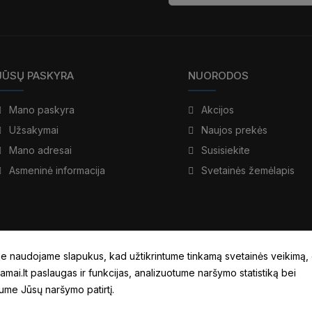
JŪSŲ PASKYRA
NUORODOS
Mano paskyra
Akcijos
Užsakymai
Naujos prekės
Mano adresai
Susisiekite
Asmeninė informacija
Svetainės žemėlapis
e naudojame slapukus, kad užtikrintume tinkamą svetainės veikimą,
amai.lt paslaugas ir funkcijas, analizuotume naršymo statistiką bei
tume Jūsų naršymo patirtį.