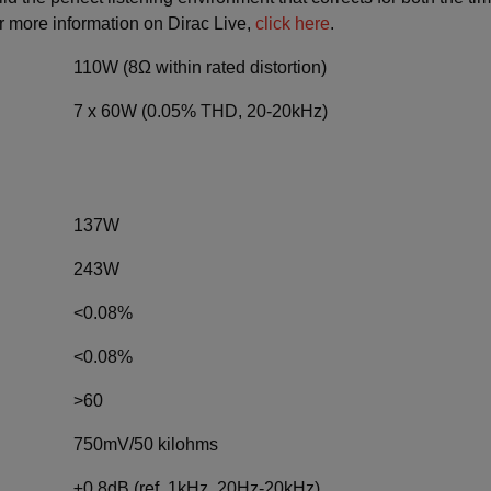
r more information on Dirac Live,
click here
.
110W (8Ω within rated distortion)
7 x 60W (0.05% THD, 20-20kHz)
137W
243W
<0.08%
<0.08%
>60
750mV/50 kilohms
±0.8dB (ref. 1kHz, 20Hz-20kHz)