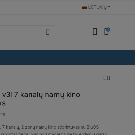
LIETUVIŲ
0
v3i 7 kanalų namų kino
as
imą
 7 kanalų, 2 zonų namų kino stiprintuvas su BluOS
sukurtas tiems, kas nori mėgautis ne tik erdviniu garsu