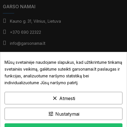
GARSO NAMAI
Kauno g. 31, Vilnius, Lietuva
+370 690 22322
info@garsonamai.lt
I - IV: 10:00 - 19:00
V: 10:00 - 18:00
Mūsų svetainėje naudojame slapukus, kad užtikrintume tinkamą
*pietūs: 14:00 - 15:00
svetainės veikimą, galėtume suteikti garsonamai.lt paslaugas ir
VI: pagal susitarimą
funkcijas, analizuotume naršymo statistiką bei
individualizuotume Jūsų naršymo patirtį.
JŪSŲ PASKYRA
clear
Atmesti
NUORODOS
INFORMACIJA
tune
Nustatymai