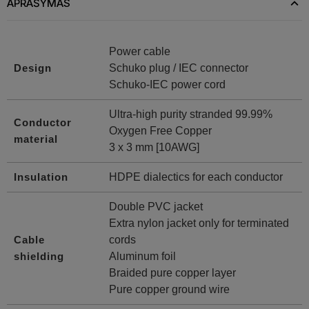
APRAŠYMAS
Power cable
Design
Schuko plug / IEC connector
Schuko-IEC power cord
Ultra-high purity stranded 99.99%
Conductor
Oxygen Free Copper
material
3 x 3 mm [10AWG]
Insulation
HDPE dialectics for each conductor
Double PVC jacket
Extra nylon jacket only for terminated
Cable
cords
shielding
Aluminum foil
Braided pure copper layer
Pure copper ground wire