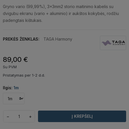
Gryno vario (99,99%), 3x3mm2 storio maitinimo kabelis su
dvigubu ekranu (vario + aliuminio) ir aukštos kokybės, rodžiu
padengtais kištukais.
PREKĖS ŽENKLAS:
TAGA Harmony
89,00 €
Su PVM
Pristatymas per 1-2 d.d.
Ilgis:
1m
−
+
Į KREPŠELĮ