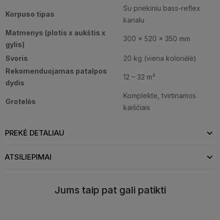
Su priekiniu bass-reflex
Korpuso tipas
kanalu
Matmenys (plotis x aukštis x
300 × 520 × 350 mm
gylis)
Svoris
20 kg (viena kolonėlė)
Rekomenduojamas patalpos
12 – 32 m²
dydis
Komplekte, tvirtinamos
Grotelės
kaiščiais
PREKĖ DETALIAU
ATSILIEPIMAI
Jums taip pat gali patikti