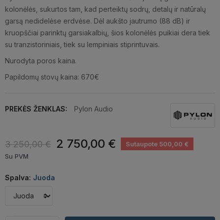
kolonėlės, sukurtos tam, kad perteiktų sodrų, detalų ir natūralų
garsą nedidelėse erdvėse. Dėl aukšto jautrumo (88 dB) ir
kruopščiai parinktų garsiakalbių, šios kolonėlės puikiai dera tiek
su tranzistoriniais, tiek su lempiniais stiprintuvais.
Nurodyta poros kaina.
Papildomų stovų kaina: 670€
PREKĖS ŽENKLAS:
Pylon Audio
2 750,00 €
3 250,00 €
Sutaupote 500,00 €
Su PVM
Spalva:
Juoda