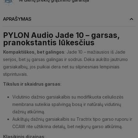
APRAŠYMAS
PYLON Audio Jade 10 – garsas,
pranokstantis lūkesčius
Kompaktiškos, bet galingos
: Jade 10 – mažiausios iš Jade
serijos, bet jų garsas galingas ir sodrus. Dėka aukšto jautrumo
garsiakalbių, jos puikiai dera net su silpnesniais lempiniais
stiprintuvais.
Tikslus ir skaidrus garsas
:
Vidutinio dažnio garsiakalbis su modifikuota celiuliozės
membrana suteikia spalvingą bosą ir natūralų vidutinių
dažnių atkūrimą.
Aukštųjų dažnių garsiakalbis su Tractrix tipo garso ruporu ir
CCAW rite užtikrina detalų, bet neįkyrų garso atkūrimą.
Klasikinis dizainas
: