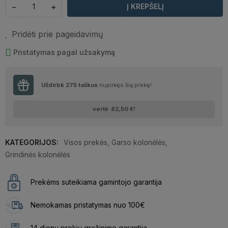
−
+
Į KREPŠELĮ
Pridėti prie pageidavimų
Pristatymas pagal užsakymą
Uždirbk
275
taškus
nupirkęs šią prekę!
vertė
82,50 €
!
KATEGORIJOS:
Visos prekės
,
Garso kolonėlės
,
Grindinės kolonėlės
Prekėms suteikiama gamintojo garantija
Nemokamas pristatymas nuo 100€
14 dienų prekių grąžinimo garantija