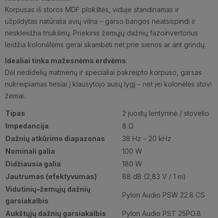
Korpusas iš storos MDF plokštės, viduje standinamas ir
užpildytas natūralia avių vilna – garso bangos neatsispindi ir
neskleidžia triukšmų. Priekinis žemųjų dažnių fazoinvertorius
leidžia kolonėlėms gerai skambėti net prie sienos ar ant grindų.
Idealiai tinka mažesnėms erdvėms
:
Dėl nedidelių matmenų ir specialiai pakreipto korpuso, garsas
nukreipiamas tiesiai į klausytojo ausų lygį – net jei kolonėlės stovi
žemai.
Tipas
2 juostų lentyninė / stovelio
Impedancija
8 Ω
Dažnių atkūrimo diapazonas
38 Hz – 20 kHz
Nominali galia
100 W
Didžiausia galia
180 W
Jautrumas (efektyvumas)
88 dB (2,83 V / 1 m)
Vidutinių–žemųjų dažnių
Pylon Audio PSW 22.8 CS
garsiakalbis
Aukštųjų dažnių garsiakalbis
Pylon Audio PST 25PO.8