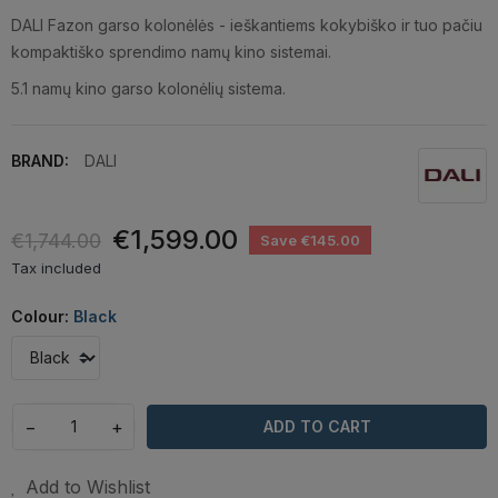
DALI Fazon garso kolonėlės - ieškantiems kokybiško ir tuo pačiu
kompaktiško sprendimo namų kino sistemai.
5.1 namų kino garso kolonėlių sistema.
BRAND:
DALI
€1,599.00
€1,744.00
Save €145.00
Tax included
Colour:
Black
−
+
ADD TO CART
Add to Wishlist