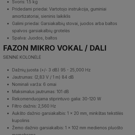
Svoris: 1.5 kg
Pridedami priedai: Vartotojo instrukcija, guminiai
amortizatoriai, sieninis laikiklis
Galimi priedai: Garsiakalbių stovai, juodos arba baltos
spalvos garsiakalbių grotelės
Spalva: Juodos, baltos
FAZON MIKRO VOKAL / DALI
SIENINĖ KOLONĖLĖ
Dažnių juosta (+/- 3 dB) 95 - 25,000 Hz
Jautrumas: (2,83 V / 1 m) 84 dB
Nominali varža: 6 omai
Maksimalus jautrumas: 101 dB
Rekomenduojama stiprintuvo galia: 30-120 W
Filtro dažnis: 2,560 Hz
Aukšto dažnio garsiakalbis: 1 x 20 mm, minkštas tekstilės
kupolinis
Žemo dažnio garsiakalbis: 1 x 102 mm medienos pluošto
memebrana