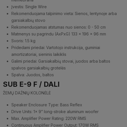
Įvestis: Single Wire
Rekomenduojama talpinimo vieta: Sienos, lentynoje arba
garsiakalbių stovo
Rekomenduojamas atstumas nuo sienos: 0 - 50 cm
Matmenys su pagrindu (AxPxG) 133 x 196 x 96 mm
Svoris: 1.5 kg
Pridedami priedai: Vartotojo instrukcija, guminiai
amortizatoriai, sieninis laikiklis
Galimi priedai: Garsiakalbių stovai, juodos arba baltos
spalvos garsiakalbių grotelės
Spalva: Juodos, baltos
SUB E-9 F / DALI
ŽEMŲ DAŽNIŲ KOLONĖLĖ
Speaker Enclosure Type: Bass Reflex
Drive Units: 1x 9” long-stroke aluminum woofer
Max. Amplifier Power Rating: 220W RMS
Continuous Amplifier Power Output: 170W RMS