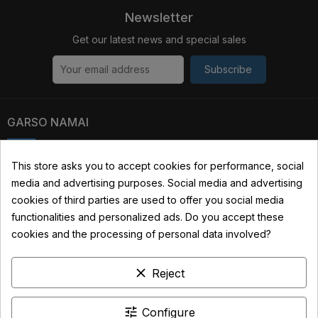
Newsletter
Get our latest news and special sales
Subscribe
GARSO NAMAI
Kauno str. 31, 03229 Vilnius, Lithuania
This store asks you to accept cookies for performance, social
media and advertising purposes. Social media and advertising
+370 690 22322
cookies of third parties are used to offer you social media
info@garsonamai.lt
functionalities and personalized ads. Do you accept these
cookies and the processing of personal data involved?
YOUR ACCOUNT
clear
Reject
LINKS
INFORMATION
tune
Configure