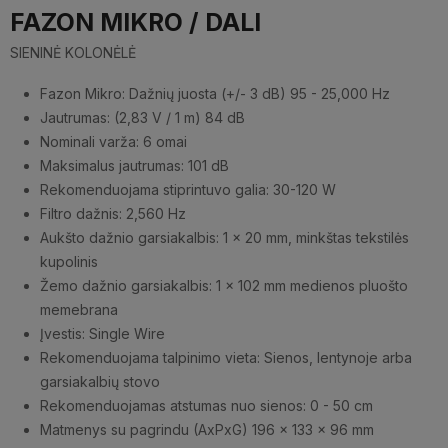
FAZON MIKRO / DALI
SIENINĖ KOLONĖLĖ
Fazon Mikro: Dažnių juosta (+/- 3 dB) 95 - 25,000 Hz
Jautrumas: (2,83 V / 1 m) 84 dB
Nominali varža: 6 omai
Maksimalus jautrumas: 101 dB
Rekomenduojama stiprintuvo galia: 30-120 W
Filtro dažnis: 2,560 Hz
Aukšto dažnio garsiakalbis: 1 x 20 mm, minkštas tekstilės
kupolinis
Žemo dažnio garsiakalbis: 1 x 102 mm medienos pluošto
memebrana
Įvestis: Single Wire
Rekomenduojama talpinimo vieta: Sienos, lentynoje arba
garsiakalbių stovo
Rekomenduojamas atstumas nuo sienos: 0 - 50 cm
Matmenys su pagrindu (AxPxG) 196 x 133 x 96 mm