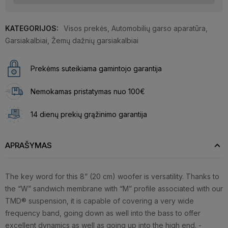
KATEGORIJOS:
Visos prekės
,
Automobilių garso aparatūra
,
Garsiakalbiai
,
Žemų dažnių garsiakalbiai
Prekėms suteikiama gamintojo garantija
Nemokamas pristatymas nuo 100€
14 dienų prekių grąžinimo garantija
APRAŠYMAS
The key word for this 8” (20 cm) woofer is versatility. Thanks to
the “W” sandwich membrane with “M” profile associated with our
TMD® suspension, it is capable of covering a very wide
frequency band, going down as well into the bass to offer
excellent dynamics as well as going up into the high end. -