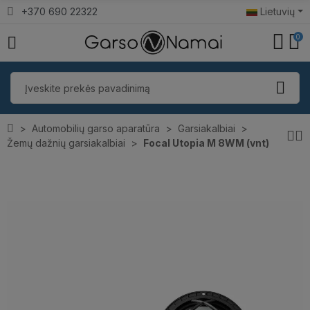
+370 690 22322
Lietuvių
0
Automobilių garso aparatūra
Garsiakalbiai
Žemų dažnių garsiakalbiai
Focal Utopia M 8WM (vnt)