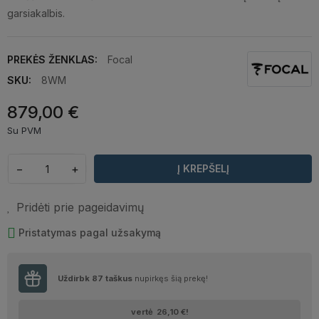
garsiakalbis.
PREKĖS ŽENKLAS:
Focal
SKU:
8WM
879,00 €
Su PVM
−
+
Į KREPŠELĮ
Pridėti prie pageidavimų
Pristatymas pagal užsakymą
Uždirbk
87
taškus
nupirkęs šią prekę!
vertė
26,10 €
!