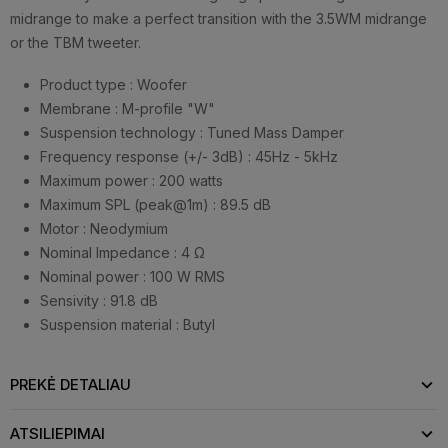
midrange to make a perfect transition with the 3.5WM midrange
or the TBM tweeter.
Product type :
Woofer
Membrane :
M-profile "W"
Suspension technology :
Tuned Mass Damper
Frequency response (+/- 3dB) :
45Hz - 5kHz
Maximum power :
200 watts
Maximum SPL (peak@1m) :
89.5 dB
Motor :
Neodymium
Nominal Impedance :
4 Ω
Nominal power :
100 W RMS
Sensivity :
91.8 dB
Suspension material :
Butyl
PREKĖ DETALIAU
ATSILIEPIMAI