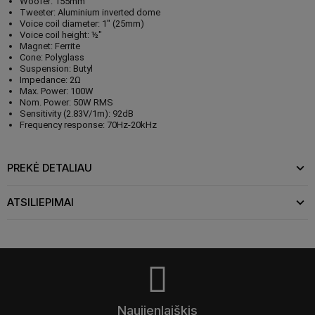
Woofer: 155mm
Tweeter: Aluminium inverted dome
Voice coil diameter: 1" (25mm)
Voice coil height: ½"
Magnet: Ferrite
Cone: Polyglass
Suspension: Butyl
Impedance: 2Ω
Max. Power: 100W
Nom. Power: 50W RMS
Sensitivity (2.83V/1m): 92dB
Frequency response: 70Hz-20kHz
PREKĖ DETALIAU
ATSILIEPIMAI
Naujienlaiškis