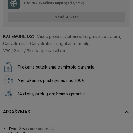
Uždirbk
15
taškus
nupirkęs šią prekę!
vertė
4,50 €
!
KATEGORIJOS:
Visos prekės
,
Automobilių garso aparatūra
,
Garsiakalbiai
,
Garsiakalbiai pagal automobilį
,
VW / Seat / Skoda garsiakalbiai
Prekėms suteikiama gamintojo garantija
Nemokamas pristatymas nuo 100€
14 dienų prekių grąžinimo garantija
APRAŠYMAS
Type: 2-way component kit