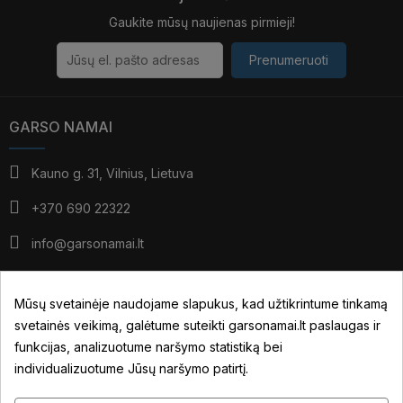
Gaukite mūsų naujienas pirmieji!
Prenumeruoti
GARSO NAMAI
Kauno g. 31, Vilnius, Lietuva
+370 690 22322
info@garsonamai.lt
I - IV: 10:00 - 19:00
V: 10:00 - 18:00
Mūsų svetainėje naudojame slapukus, kad užtikrintume tinkamą
*pietūs: 14:00 - 15:00
svetainės veikimą, galėtume suteikti garsonamai.lt paslaugas ir
VI: pagal susitarimą
funkcijas, analizuotume naršymo statistiką bei
individualizuotume Jūsų naršymo patirtį.
JŪSŲ PASKYRA