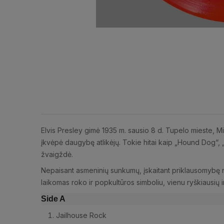
Elvis Presley gimė 1935 m. sausio 8 d. Tupelo mieste, Mi
įkvėpė daugybę atlikėjų. Tokie hitai kaip „Hound Dog“, „
žvaigždė.
Nepaisant asmeninių sunkumų, įskaitant priklausomybę nuo 
laikomas roko ir popkultūros simboliu, vienu ryškiausių i
Side A
Jailhouse Rock