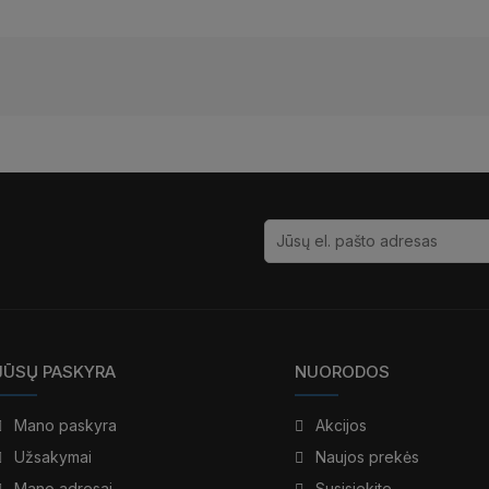
JŪSŲ PASKYRA
NUORODOS
Mano paskyra
Akcijos
Užsakymai
Naujos prekės
Mano adresai
Susisiekite