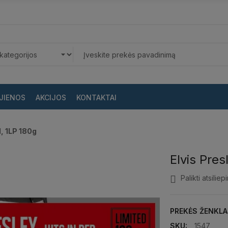
JIENOS
AKCIJOS
KONTAKTAI
d, 1LP 180g
Elvis Pres
Palikti atsiliep
PREKĖS ŽENKLA
SKU:
1547