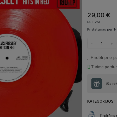
29,00 €
Su PVM
Pristatymas per 1-
−
+
Pridėti prie 
Turime pardu
Uždirb
KATEGORIJOS:
Prekėms s