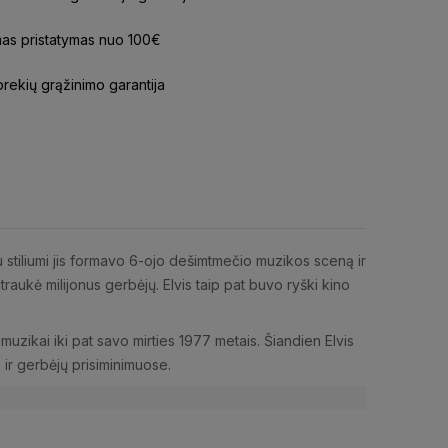
s pristatymas nuo 100€
prekių grąžinimo garantija
u stiliumi jis formavo 6-ojo dešimtmečio muzikos sceną ir
aukė milijonus gerbėjų. Elvis taip pat buvo ryški kino
 muzikai iki pat savo mirties 1977 metais. Šiandien Elvis
 ir gerbėjų prisiminimuose.