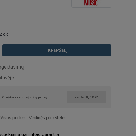
2 d.d.
Į KREPŠELĮ
pageidavimų
otuvėje
k
2
taškus
nupirkęs šią prekę!
vertė
0,60 €
!
Visos prekės
,
Vinilinės plokštelės
uteikiama gamintojo garantija