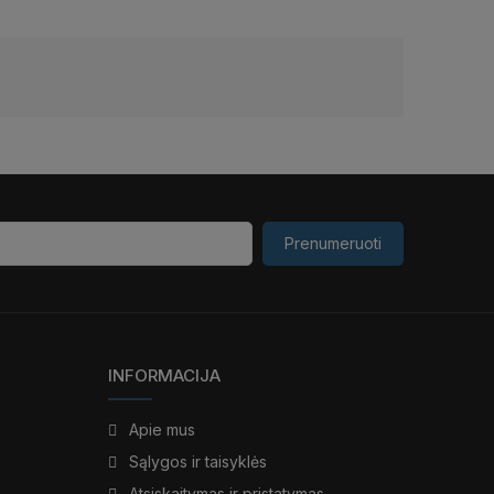
Prenumeruoti
INFORMACIJA
Apie mus
Sąlygos ir taisyklės
Atsiskaitymas ir pristatymas