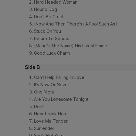
Hard Headed Woman
Hound Dog
Don’t Be Cruel
(Now And Then There‘s) A Fool Such As I
Stuck On You
Return To Sender
(Marie’s The Name) His Latest Flame
Good Luck Charm
Side B
Can‘t Help Falling In Love
It’s Now Or Never
One Night
Are You Lonesome Tonight
Don’t
Heartbreak Hotel
Love Me Tender
Surrender
She’s Not You