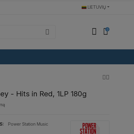
LIETUVIŲ
0
ley - Hits in Red, 1LP 180g
imą
S:
Power Station Music