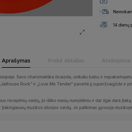
Nemokama
14 dienų 
Aprašymas
Prekė detaliau
Atsiliepimai
sisipėje. Savo charizmatiška išvaizda, unikaliu balsu ir nepakartojam
Jailhouse Rock“ ir „Love Me Tender“ pavertė jį superžvaigžde ir pritr
receptinių vaistų, jis išliko masių numylėtiniu ir dar ilgai darė įtaką
r įtakingiausių muzikos istorijos vardų. Jo palikimas gyvuoja muzikoje