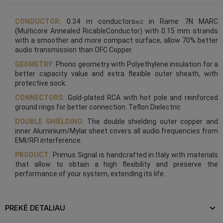
CONDUCTOR:
0.34 m conductors
in R
ame 7N MARC
m2
(Multicore Annealed RicableConductor) with 0.15 mm strands
with a smoother and more compact surface, allow 70% better
audio transmission than OFC Copper.
GEOMETRY:
Phono geometry with Polyethylene insulation for a
better capacity value and extra flexible outer sheath, with
protective sock.
CONNECTORS:
Gold-plated RCA with hot pole and reinforced
ground rings for better connection. Teflon Dielectric
DOUBLE SHIELDING:
The double shielding outer copper and
inner Aluminium/Mylar sheet covers all audio frequencies from
EMI/RFI interference.
PRODUCT:
Primus Signal is handcrafted in Italy with materials
that allow to obtain a high flexibility and preserve the
performance of your system, extending its life.
PREKĖ DETALIAU