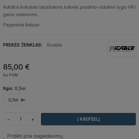
Aukštos kokybės tarpblokinis kabelis pradinio-vidutinio lygio HiFi
garso sistemoms.
Pagaminta Italijoje
PREKĖS ŽENKLAS:
Ricable
85,00 €
Su PVM
Ilgis:
0,5m
−
+
Į KREPŠELĮ
Pridėti prie pageidavimų