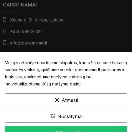
GARSO NAMAI
Kauno g. 31, Vilnius, Lietuva
+370 690 22322
info@garsonamai.lt
I - IV: 10:00 - 19:00
V: 10:00 - 18:00
Mūsų svetainėje naudojame slapukus, kad užtikrintume tinkamą
*pietūs: 14:00 - 15:00
svetainės veikimą, galėtume suteikti garsonamai.lt paslaugas ir
VI: pagal susitarimą
funkcijas, analizuotume naršymo statistiką bei
individualizuotume Jūsų naršymo patirtį.
JŪSŲ PASKYRA
clear
NUORODOS
Atmesti
INFORMACIJA
tune
Nustatymai