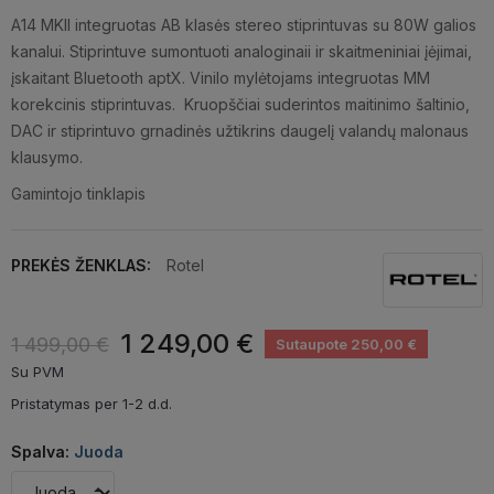
A14 MKII integruotas AB klasės stereo stiprintuvas su 80W galios
kanalui. Stiprintuve sumontuoti analoginaii ir skaitmeniniai įėjimai,
įskaitant Bluetooth aptX. Vinilo mylėtojams integruotas MM
korekcinis stiprintuvas. Kruopščiai suderintos maitinimo šaltinio,
DAC ir stiprintuvo grnadinės užtikrins daugelį valandų malonaus
klausymo.
Gamintojo tinklapis
PREKĖS ŽENKLAS:
Rotel
1 249,00 €
1 499,00 €
Sutaupote 250,00 €
Su PVM
Pristatymas per 1-2 d.d.
Spalva:
Juoda