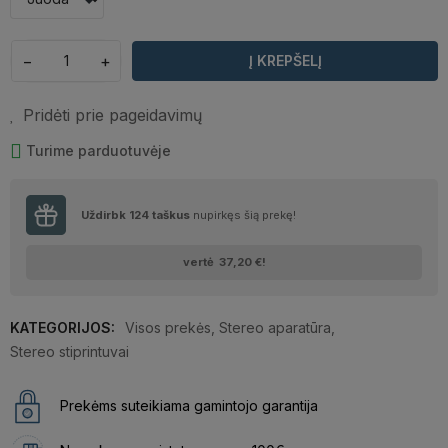
−
+
Į KREPŠELĮ
Pridėti prie pageidavimų
Turime parduotuvėje
Uždirbk
124
taškus
nupirkęs šią prekę!
vertė
37,20 €
!
KATEGORIJOS:
Visos prekės
,
Stereo aparatūra
,
Stereo stiprintuvai
Prekėms suteikiama gamintojo garantija