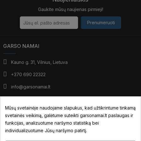
Gaukite mūsų naujienas pirmieji!
Prenumeruoti
GARSO NAMAI
Kauno g. 31, Vilnius, Lietuva
+370 690 22322
info@garsonamai.lt
I - IV: 10:00 - 19:00
V: 10:00 - 18:00
Mūsų svetainėje naudojame slapukus, kad užtikrintume tinkamą
*pietūs: 14:00 - 15:00
svetainės veikimą, galėtume suteikti garsonamai.lt paslaugas ir
VI: pagal susitarimą
funkcijas, analizuotume naršymo statistiką bei
individualizuotume Jūsų naršymo patirtį.
JŪSŲ PASKYRA