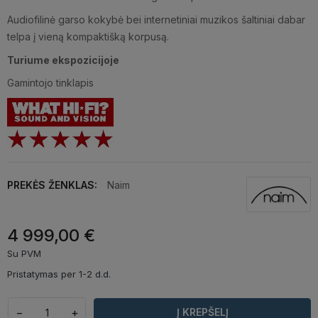
Audiofilinė garso kokybė bei internetiniai muzikos šaltiniai dabar
telpa į vieną kompaktišką korpusą.
Turiume ekspozicijoje
Gamintojo tinklapis
PREKĖS ŽENKLAS:
Naim
4 999,00 €
Su PVM
Pristatymas per 1-2 d.d.
−
+
Į KREPŠELĮ