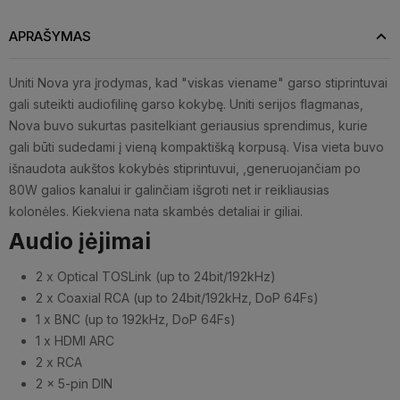
APRAŠYMAS
Uniti Nova yra įrodymas, kad "viskas viename" garso stiprintuvai
gali suteikti audiofilinę garso kokybę. Uniti serijos flagmanas,
Nova buvo sukurtas pasitelkiant geriausius sprendimus, kurie
gali būti sudedami į vieną kompaktišką korpusą. Visa vieta buvo
išnaudota aukštos kokybės stiprintuvui, ,generuojančiam po
80W galios kanalui ir galinčiam išgroti net ir reikliausias
kolonėles. Kiekviena nata skambės detaliai ir giliai.
Audio įėjimai
2 x Optical TOSLink (up to 24bit/192kHz)
2 x Coaxial RCA (up to 24bit/192kHz, DoP 64Fs)
1 x BNC (up to 192kHz, DoP 64Fs)
1 x HDMI ARC
2 x RCA
2 x 5-pin DIN