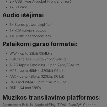
2 x USB Type A socket (front and rear)
1 x SD card
Audio išėjimai
1 x Stereo power amplifier
1 x RCA sub/pre output
1 x 3.5mm headphone jack
Palaikomi garso formatai:
WAV - up to 32bits/384kHz
FLAC and AIFF - up to 24bit/384kHz
ALAC (Apple Lossless) - up to 24bit/384kHz
MP3 - up to 48kHz, 320kbit (16 bit)
AAC - up to 48kHz, 320kbit (16 bit)
OGG and WMA - up to 48kHz (16 bit)
DSD - 64 and 128Fs
Muzikos transliavimo platformos:
Chromecast Built-In, Apple AirPlay, TIDAL, Spotify® Connect,