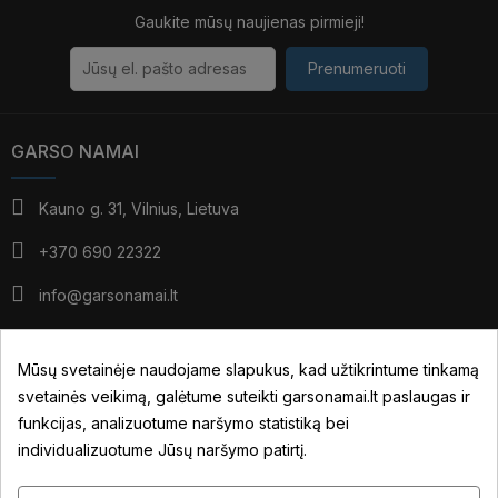
Gaukite mūsų naujienas pirmieji!
Prenumeruoti
GARSO NAMAI
Kauno g. 31, Vilnius, Lietuva
+370 690 22322
info@garsonamai.lt
I - IV: 10:00 - 19:00
V: 10:00 - 18:00
Mūsų svetainėje naudojame slapukus, kad užtikrintume tinkamą
*pietūs: 14:00 - 15:00
svetainės veikimą, galėtume suteikti garsonamai.lt paslaugas ir
VI: pagal susitarimą
funkcijas, analizuotume naršymo statistiką bei
individualizuotume Jūsų naršymo patirtį.
JŪSŲ PASKYRA