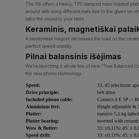
The X8 offers a heavy, TPE damped mass-loaded platter 
around with using different mats due to the glued on vin
tailor the sound to your taste.
Keraminis, magnetiškai palai
A neodymium magnet decreases the load on the ceramic t
perfect speed stability.
Pilnai balansinis išėjimas
We’re launching a whole line of new “True Balanced Con
this new phono technology.
Speed:
33, 45 (electronic sp
Drive principle:
belt drive
Included phono cable:
Connect it E 5P -> 
Aluminium feet:
Height adjustable &
Platter:
massive 5,1 kg lath
Platter bearing:
inverted with ceramic
Wow & flutter:
33: ±0,11%; 45: ± 0
Speed drift:
33: ±0,11%; 45: ± 0