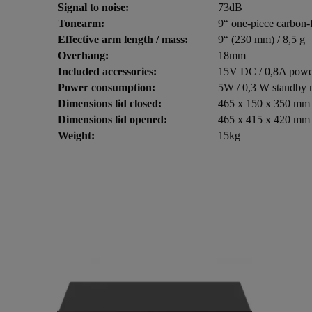
Signal to noise:
73dB
Tonearm:
9“ one-piece carbon-
Effective arm length / mass:
9“ (230 mm) / 8,5 g
Overhang:
18mm
Included accessories:
15V DC / 0,8A power s
Power consumption:
5W / 0,3 W standby
Dimensions lid closed:
465 x 150 x 350 mm
Dimensions lid opened:
465 x 415 x 420 mm
Weight:
15kg