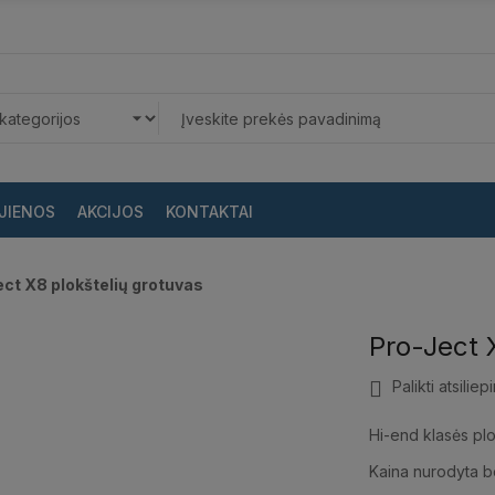
JIENOS
AKCIJOS
KONTAKTAI
ct X8 plokštelių grotuvas
Pro-Ject 
Palikti atsiliep
Hi-end klasės plo
Kaina nurodyta b