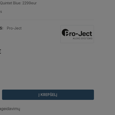
 Quintet Blue: 2299eur
is
S:
Pro-Ject
€
Į KREPŠELĮ
pageidavimų