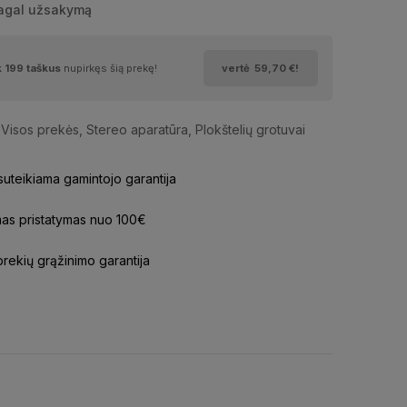
pagal užsakymą
k
199
taškus
nupirkęs šią prekę!
vertė
59,70 €
!
Visos prekės
,
Stereo aparatūra
,
Plokštelių grotuvai
uteikiama gamintojo garantija
s pristatymas nuo 100€
prekių grąžinimo garantija