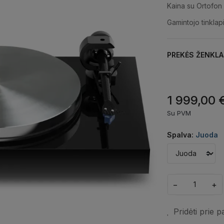
Kaina su Ortofon
Gamintojo tinklap
PREKĖS ŽENKLA
1 999,00 
Su PVM
Spalva:
Juoda
−
+
Pridėti prie 