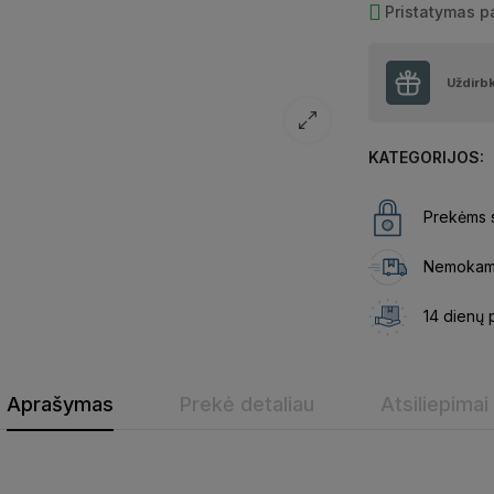
Pristatymas 
Uždirb
KATEGORIJOS:
Prekėms s
Nemokama
14 dienų 
Aprašymas
Prekė detaliau
Atsiliepimai