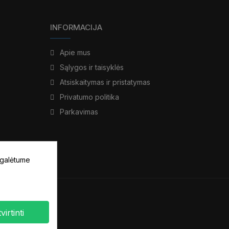
INFORMACIJA
Apie mus
Sąlygos ir taisyklės
Atsiskaitymas ir pristatymas
Privatumo politika
Parkavimas
 galėtume
virtinti