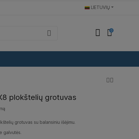
LIETUVIŲ
0
X8 plokštelių grotuvas
imą
kštelių grotuvas su balansiniu išėjimu.
e galvutės.