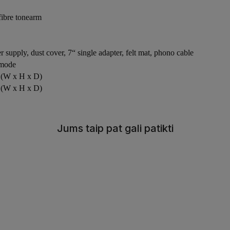
fibre tonearm
upply, dust cover, 7“ single adapter, felt mat, phono cable
 mode
 (W x H x D)
 (W x H x D)
Jums taip pat gali patikti