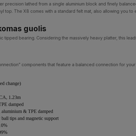
precision lathed from a single aluminium block and finely balanced
yl top. The X8 comes with a standard felt mat, also allowing you to e
komas guolis
ipped bearing. Considering the massively heavy platter, this leads
nection” components that feature a balanced connection for your ph
eed change)
RCA, 1.23m
 TPE damped
ed aluminium & TPE damped
 ball tips and magnetic support
,10%
,09%