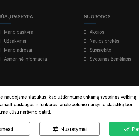
JŪSŲ PASKYRA
NUORODOS
Mano paskyra
Akcijos
Užsakymai
Naujos prekės
Mano adresai
Susisiekite
Asmeninė informacija
Svetainės žemėlapis
e naudojame slapukus, kad užtikrintume tinkamą svetainės veikimą,
amai.lt paslaugas ir funkcijas, analizuotume naršymo statistiką bei
tume Jūsų naršymo patirtį.
tune
done_all
tmesti
Nustatymai
Pat