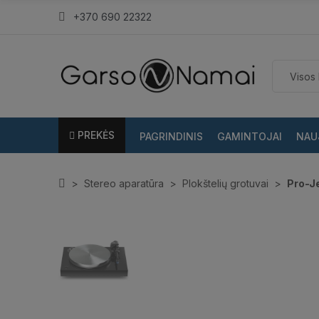
+370 690 22322
PREKĖS
PAGRINDINIS
GAMINTOJAI
NAU
Stereo aparatūra
Plokštelių grotuvai
Pro-Je