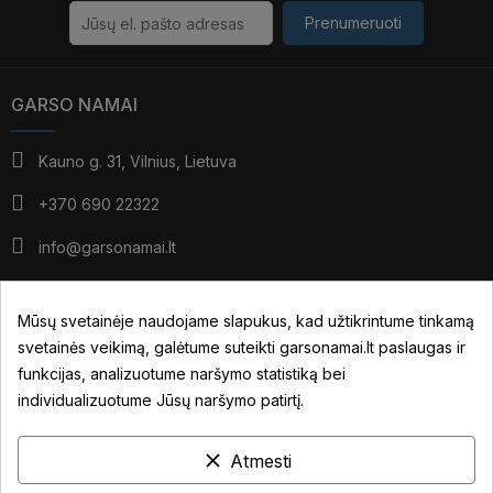
Prenumeruoti
GARSO NAMAI
Kauno g. 31, Vilnius, Lietuva
+370 690 22322
info@garsonamai.lt
I - IV: 10:00 - 19:00
V: 10:00 - 18:00
Mūsų svetainėje naudojame slapukus, kad užtikrintume tinkamą
*pietūs: 14:00 - 15:00
svetainės veikimą, galėtume suteikti garsonamai.lt paslaugas ir
VI: pagal susitarimą
funkcijas, analizuotume naršymo statistiką bei
individualizuotume Jūsų naršymo patirtį.
JŪSŲ PASKYRA
clear
Atmesti
NUORODOS