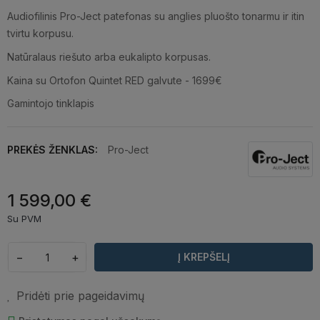
Audiofilinis Pro-Ject patefonas su anglies pluošto tonarmu ir itin
tvirtu korpusu.
Natūralaus riešuto arba eukalipto korpusas.
Kaina su Ortofon Quintet RED galvute - 1699€
Gamintojo tinklapis
PREKĖS ŽENKLAS:
Pro-Ject
1 599,00 €
Su PVM
−
+
Į KREPŠELĮ
Pridėti prie pageidavimų