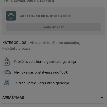
Pristatymas pagal užsakymą
Uždirbk
159
taškus
nupirkęs šią prekę!
vertė
47,70 €
!
KATEGORIJOS:
Visos prekės
,
Stereo aparatūra
,
Plokštelių grotuvai
Prekėms suteikiama gamintojo garantija
Nemokamas pristatymas nuo 100€
14 dienų prekių grąžinimo garantija
APRAŠYMAS