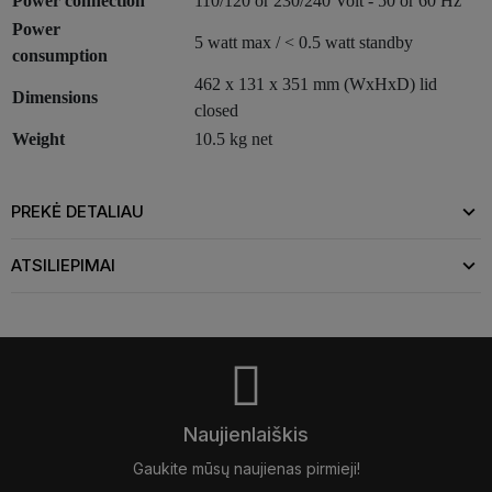
Power connection
110/120 or 230/240 Volt - 50 or 60 Hz
Power
5 watt max / < 0.5 watt standby
consumption
462 x 131 x 351 mm (WxHxD) lid
Dimensions
closed
Weight
10.5 kg net
PREKĖ DETALIAU
ATSILIEPIMAI
Naujienlaiškis
Gaukite mūsų naujienas pirmieji!