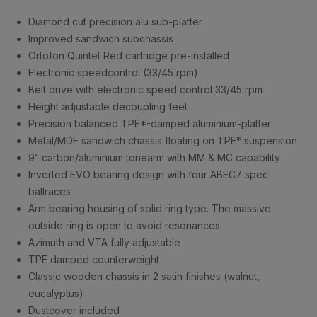
Diamond cut precision alu sub-platter
Improved sandwich subchassis
Ortofon Quintet Red cartridge pre-installed
Electronic speedcontrol (33/45 rpm)
Belt drive with electronic speed control 33/45 rpm
Height adjustable decoupling feet
Precision balanced TPE*-damped aluminium-platter
Metal/MDF sandwich chassis floating on TPE* suspension
9” carbon/aluminium tonearm with MM & MC capability
Inverted EVO bearing design with four ABEC7 spec
ballraces
Arm bearing housing of solid ring type. The massive
outside ring is open to avoid resonances
Azimuth and VTA fully adjustable
TPE damped counterweight
Classic wooden chassis in 2 satin finishes (walnut,
eucalyptus)
Dustcover included