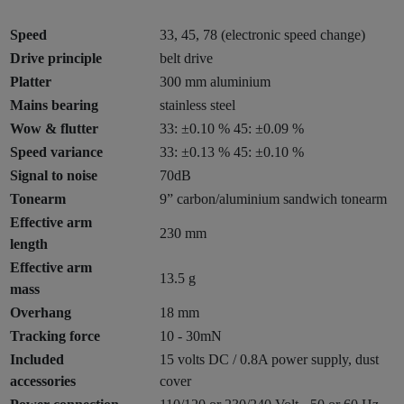
Speed
33, 45, 78 (electronic speed change)
Drive principle
belt drive
Platter
300 mm aluminium
Mains bearing
stainless steel
Wow & flutter
33: ±0.10 % 45: ±0.09 %
Speed variance
33: ±0.13 % 45: ±0.10 %
Signal to noise
70dB
Tonearm
9” carbon/aluminium sandwich tonearm
Effective arm
230 mm
length
Effective arm
13.5 g
mass
Overhang
18 mm
Tracking force
10 - 30mN
Included
15 volts DC / 0.8A power supply, dust
accessories
cover