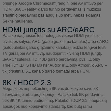
prijungę „Google Chromecast“ įrenginį prie AV imtuvo per
HDMI. 360 „Reality“ garso turinio perdavimas iš muzikos
srautinio perdavimo paslaugų šiuo metu nepasiekiamas.
Sekite naujienas.
HDMI jungtis su ARC/eARC
Palaiko naujausias technologijas visose HDMI įvesties ir
išvesties srityse. ARC (garso grąžinimo kanalas) arba eARC
(patobulintas garso grąžinimo kanalas) leidžia lengvai leisti
TV garsą per AV imtuvą, naudojant tik vieną HDMI jungtį.
„eARC“ suteikia HD ir 3D garso perdavimą, pvz., „Dolby
TrueHD“, „DTS HD Master Audio“ ir „Dolby Atmos“, o ARC –
tik įprastiniai 5.1 kanalo garso formatai arba PCM.
8K / HDCP 2.3
Mėgaukitės nepriekaištinga 8K vaizdo kokybe savo 8K
televizoriuje arba projektoriuje. Palaiko tiek 8K perdavimą,
tiek 8K 4K turinio padidinimą. Palaiko HDCP 2.3, naujausią
apsaugos nuo kopijavimo standartą, kad būtų ramu