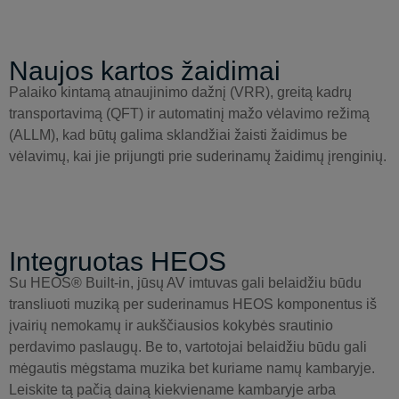
Naujos kartos žaidimai
Palaiko kintamą atnaujinimo dažnį (VRR), greitą kadrų
transportavimą (QFT) ir automatinį mažo vėlavimo režimą
(ALLM), kad būtų galima sklandžiai žaisti žaidimus be
vėlavimų, kai jie prijungti prie suderinamų žaidimų įrenginių.
Integruotas HEOS
Su HEOS® Built-in, jūsų AV imtuvas gali belaidžiu būdu
transliuoti muziką per suderinamus HEOS komponentus iš
įvairių nemokamų ir aukščiausios kokybės srautinio
perdavimo paslaugų. Be to, vartotojai belaidžiu būdu gali
mėgautis mėgstama muzika bet kuriame namų kambaryje.
Leiskite tą pačią dainą kiekviename kambaryje arba