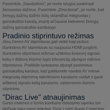
Pasirinkite „Standartinis“, jei norite tolygiai paskirstyti
žemuosius dažnius. Pasirinkite „Directional“, jei norite, kad
žemųjų dažnių dažnis būtų sklandžiai integruotas į
garsiakalbio kanalą, esantį arčiausiai kiekvieno žemųjų
dažnių garsiakalbio kambaryje.
Pradinio stiprintuvo režimas
Jūsų Denon AV stiprintuvas gali veikti kaip puikus
išankstinis AV stiprintuvas su naujausia HDMI jungtimi.
Išankstinio stiprintuvo režimas užtikrina švaresnį signalo
kelią ir didesnį kirpimo lygio toleranciją atjungus vidinius
stiprintuvus. Pridėkite lankstumo atjungti pasirinktus
garsiakalbių kanalus, kad galėtumėte naudoti AV imtuve
integruotą stiprinimą nekritiniams kanalams valdyti ir gauti
aiškesnį signalo kelią kanalams, valdomiems išorinio
stiprinimo.
"Dirac Live" atnaujinimas
Garso sistemos ir fizinio kambario išdėstymo sąveika turi
didžiulę įtaką garso kokybei. Dirac Live® Room Correction