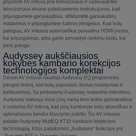
prijunkite AV imtuvą prie televizoriaus ir vadovaukitės
televizoriaus ekrane pateikiamomis instrukcijomis, kad
prijungtumėte garsiakalbius, atliktumėte garsiakalbių
matavimus ir prijungtumėte šaltinio įrenginius. Kad būtų
patogiau, AV imtuvas automatiškai pervadina HDMI įvestis,
kai prijungiamas, arba galite pervardyti rankiniu būdu, kai
jums patogu.
Audyssey aukščiausios
kokybės kambario korekcijos
technologijos komplektai
Denon AV imtuvai naudoja Audyssey EQ programinės
įrangos rinkinį, kad būtų paprastas, tikslus nustatymas ir
kalibravimas. Su pridedamu Audyssey matavimo mikrofonu,
Audyssey matuoja visus jūsų namų kino teatro garsiakalbius
ir suderina AV imtuvą, kad jūsų kambaryje būtų sklandžiau ir
optimaliausia bendra klausymo patirtis. Šis AV imtuvas
palaiko Audyssey MultEQ XT32 kambario korekcijos
technologiją. Kitos palaikomos „Audyssey“ funkcijos yra
„Dynamic EQ“ ir „Dynamic Volume.