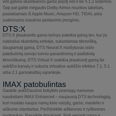
virš galvos skambančio garso pojūtį net ir be 5.1.2 sistemos.
Taip pat galite mėgautis Dolby Atmos muzikos takeliais,
pasiekiamais iš Apple Music, Amazon HD, TIDAL arba
suderinamo srautinio perdavimo įrenginio.
DTS:X
DTS:X įtraukiantis garso turinys pateikia garsą ten, kur jis
natūraliai skambėtų erdvėje, sukurdamas tikrovišką,
daugiamatį garsą. DTS Neural:X maišytuvas siūlo
patobulintą senojo turinio panardinimą ir padidintą
tikroviškumą. DTS Virtual:X suteikia įtraukiantį garsą be
aukščio kanalų ir sukuria virtualius aukščio efektus 7.1, 5.1
arba 2.1 garsiakalbių sąrankoje.
IMAX patobulintas
Gaukite aukščiausios kokybės pramogų namuose
naudodami IMAX Enhanced – naujausią DTS technologiją,
kuri nustato naujus namų kino vaizdų, garso, mastelio ir
aiškumo standartus. Peržiūrėkite aiškesnes ir ryškesnes
nuotraukas. Pajuskite įtraukiantį, širdį veriantį garsą ir