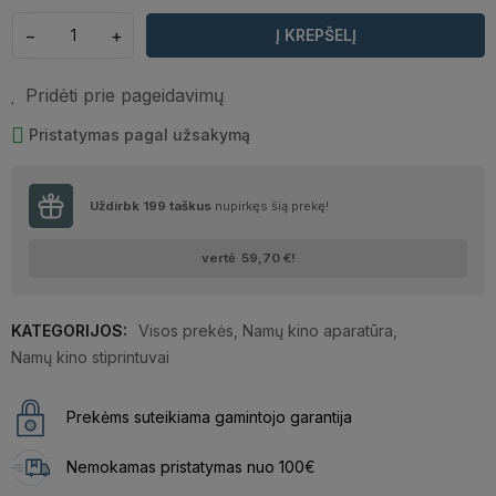
−
+
Į KREPŠELĮ
Pridėti prie pageidavimų
Pristatymas pagal užsakymą
Uždirbk
199
taškus
nupirkęs šią prekę!
vertė
59,70 €
!
KATEGORIJOS:
Visos prekės
,
Namų kino aparatūra
,
Namų kino stiprintuvai
Prekėms suteikiama gamintojo garantija
Nemokamas pristatymas nuo 100€