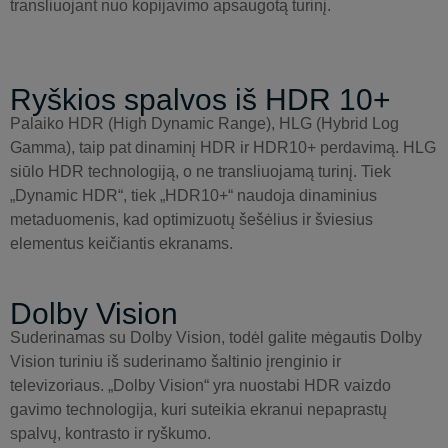
transliuojant nuo kopijavimo apsaugotą turinį.
Ryškios spalvos iš HDR 10+
Palaiko HDR (High Dynamic Range), HLG (Hybrid Log
Gamma), taip pat dinaminį HDR ir HDR10+ perdavimą. HLG
siūlo HDR technologiją, o ne transliuojamą turinį. Tiek
„Dynamic HDR“, tiek „HDR10+“ naudoja dinaminius
metaduomenis, kad optimizuotų šešėlius ir šviesius
elementus keičiantis ekranams.
Dolby Vision
Suderinamas su Dolby Vision, todėl galite mėgautis Dolby
Vision turiniu iš suderinamo šaltinio įrenginio ir
televizoriaus. „Dolby Vision“ yra nuostabi HDR vaizdo
gavimo technologija, kuri suteikia ekranui nepaprastų
spalvų, kontrasto ir ryškumo.