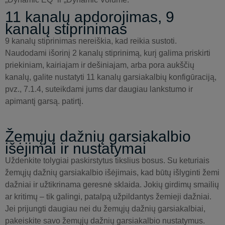
11 kanalų apdorojimas, 9
kanalų stiprinimas
9 kanalų stiprinimas nereiškia, kad reikia sustoti.
Naudodami išorinį 2 kanalų stiprinimą, kurį galima priskirti
priekiniam, kairiajam ir dešiniajam, arba pora aukščių
kanalų, galite nustatyti 11 kanalų garsiakalbių konfigūraciją,
pvz., 7.1.4, suteikdami jums dar daugiau lankstumo ir
apimantį garsą. patirtį.
Žemųjų dažnių garsiakalbio
išėjimai ir nustatymai
Uždenkite tolygiai paskirstytus tikslius bosus. Su keturiais
žemųjų dažnių garsiakalbio išėjimais, kad būtų išlyginti žemi
dažniai ir užtikrinama geresnė sklaida. Jokių girdimų smailių
ar kritimų – tik galingi, patalpą užpildantys žemieji dažniai.
Jei prijungti daugiau nei du žemųjų dažnių garsiakalbiai,
pakeiskite savo žemųjų dažnių garsiakalbio nustatymus.