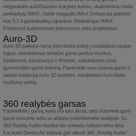
mėgaukitės aukščiausios kokybės turiniu, skaitmeniniu būdu
pertvarkytu IMAX. Galite mėgautis IMAX Enhanced patirtimi
nuo 5.1.4 garsiakalbių sąrankos. Reikalingas IMAX
Enhanced suderinamas televizorius arba projektorius.
Auro-3D
Auro-3D pakelia namų kino teatro patirtį į nuostabius naujus
lygius, suteikdamas trimačio garso jaudulį muzikai,
žaidimams, transliacijai ir filmams, suteikdamas jums
gyvenimiško garso kokoną. Paverskite savo esamą garso ir
vaizdo kolekciją Auro-3D patirtimi, naudodami Auro-Matic
maišymo variklį.
360 realybės garsas
Pasinerkite į garsą, kuris yra toks tikras, tarsi būtumėte gyvo
garso koncerte arba su atlikėju įrašinėtumėte studijoje. Su
360 Reality Audio muzika dar niekada nebuvo tokia tikra.
Kai kurie Denon AV imtuvai gali atkurti 360 „Reality Audio“,