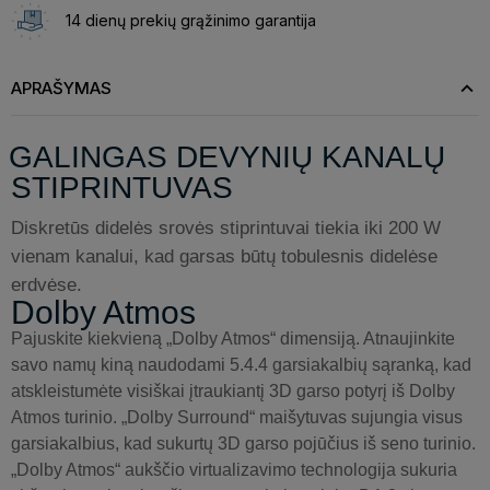
14 dienų prekių grąžinimo garantija
APRAŠYMAS
GALINGAS DEVYNIŲ KANALŲ
STIPRINTUVAS
Diskretūs didelės srovės stiprintuvai tiekia iki 200 W
vienam kanalui, kad garsas būtų tobulesnis didelėse
erdvėse.
Dolby Atmos
Pajuskite kiekvieną „Dolby Atmos“ dimensiją. Atnaujinkite
savo namų kiną naudodami 5.4.4 garsiakalbių sąranką, kad
atskleistumėte visiškai įtraukiantį 3D garso potyrį iš Dolby
Atmos turinio. „Dolby Surround“ maišytuvas sujungia visus
garsiakalbius, kad sukurtų 3D garso pojūčius iš seno turinio.
„Dolby Atmos“ aukščio virtualizavimo technologija sukuria