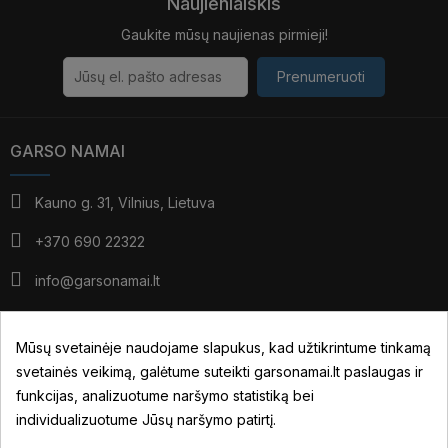
Naujienlaiškis
Gaukite mūsų naujienas pirmieji!
Prenumeruoti
GARSO NAMAI
Kauno g. 31, Vilnius, Lietuva
+370 690 22322
info@garsonamai.lt
I - IV: 10:00 - 19:00
V: 10:00 - 18:00
Mūsų svetainėje naudojame slapukus, kad užtikrintume tinkamą
*pietūs: 14:00 - 15:00
svetainės veikimą, galėtume suteikti garsonamai.lt paslaugas ir
VI: pagal susitarimą
funkcijas, analizuotume naršymo statistiką bei
individualizuotume Jūsų naršymo patirtį.
JŪSŲ PASKYRA