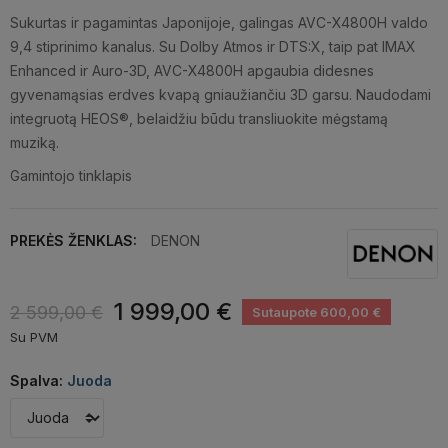
Sukurtas ir pagamintas Japonijoje, galingas AVC-X4800H valdo
9,4 stiprinimo kanalus. Su Dolby Atmos ir DTS:X, taip pat IMAX
Enhanced ir Auro-3D, AVC-X4800H apgaubia didesnes
gyvenamąsias erdves kvapą gniaužiančiu 3D garsu. Naudodami
integruotą HEOS®, belaidžiu būdu transliuokite mėgstamą
muziką.
Gamintojo tinklapis
PREKĖS ŽENKLAS:
DENON
1 999,00 €
2 599,00 €
Sutaupote 600,00 €
Su PVM
Spalva:
Juoda