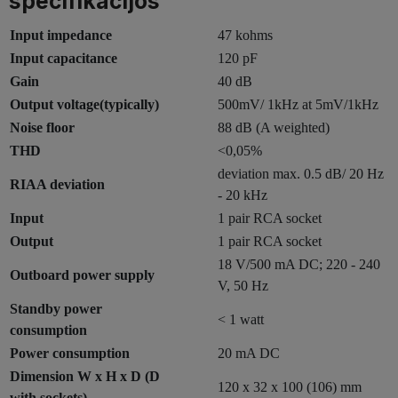
specifikacijos
Input impedance
47 kohms
Input capacitance
120 pF
Gain
40 dB
Output voltage(typically)
500mV/ 1kHz at 5mV/1kHz
Noise floor
88 dB (A weighted)
THD
<0,05%
deviation max. 0.5 dB/ 20 Hz
RIAA deviation
- 20 kHz
Input
1 pair RCA socket
Output
1 pair RCA socket
18 V/500 mA DC; 220 - 240
Outboard power supply
V, 50 Hz
Standby power
< 1 watt
consumption
Power consumption
20 mA DC
Dimension W x H x D (D
120 x 32 x 100 (106) mm
with sockets)