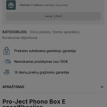
Uždirbk
7
taškus
nupirkęs šią prekę!
vertė
2,10 €
!
KATEGORIJOS:
Visos prekės
,
Stereo aparatūra
,
Korekciniai stiprintuvai
Prekėms suteikiama gamintojo garantija
Nemokamas pristatymas nuo 100€
14 dienų prekių grąžinimo garantija
APRAŠYMAS
Pro-Ject Phono Box E