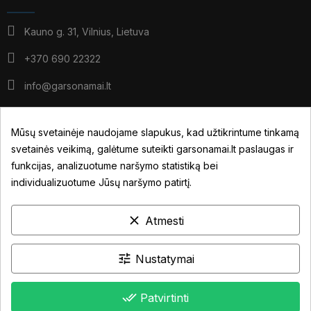
Kauno g. 31, Vilnius, Lietuva
+370 690 22322
info@garsonamai.lt
I - IV: 10:00 - 19:00
V: 10:00 - 18:00
Mūsų svetainėje naudojame slapukus, kad užtikrintume tinkamą
*pietūs: 14:00 - 15:00
svetainės veikimą, galėtume suteikti garsonamai.lt paslaugas ir
VI: pagal susitarimą
funkcijas, analizuotume naršymo statistiką bei
individualizuotume Jūsų naršymo patirtį.
JŪSŲ PASKYRA
clear
Atmesti
NUORODOS
INFORMACIJA
tune
Nustatymai
done_all
Patvirtinti