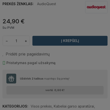
PREKĖS ŽENKLAS:
AudioQuest
24,90 €
Su PVM
−
+
Į KREPŠELĮ
Pridėti prie pageidavimų
Pristatymas pagal užsakymą
Uždirbk
2
taškus
nupirkęs šią prekę!
vertė
0,60 €
!
KATEGORIJOS:
Visos prekės
,
Kabeliai garso aparatūrai
,