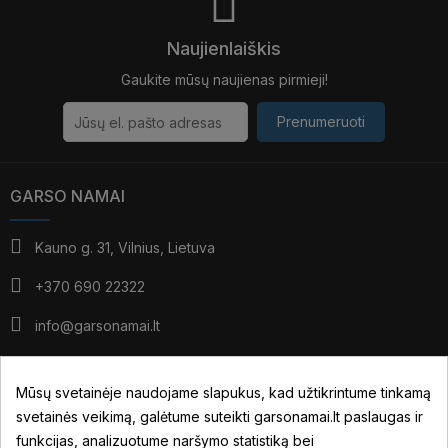
Naujienlaiškis
Gaukite mūsų naujienas pirmieji!
Prenumeruoti
GARSO NAMAI
Kauno g. 31, Vilnius, Lietuva
+370 690 22322
info@garsonamai.lt
I - IV: 10:00 - 19:00
V: 10:00 - 18:00
Mūsų svetainėje naudojame slapukus, kad užtikrintume tinkamą
*pietūs: 14:00 - 15:00
svetainės veikimą, galėtume suteikti garsonamai.lt paslaugas ir
VI: pagal susitarimą
funkcijas, analizuotume naršymo statistiką bei