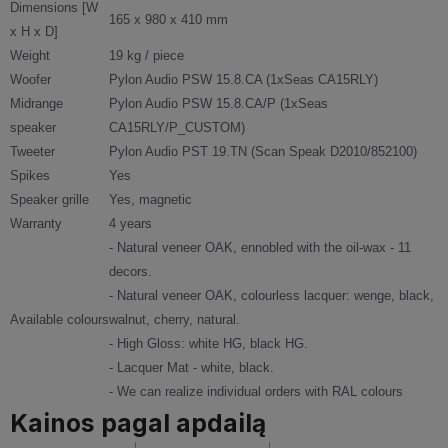
Dimensions [W
165 x 980 x 410 mm
x H x D]
Weight
19 kg / piece
Woofer
Pylon Audio PSW 15.8.CA (1xSeas CA15RLY)
Midrange
Pylon Audio PSW 15.8.CA/P (1xSeas
speaker
CA15RLY/P_CUSTOM)
Tweeter
Pylon Audio PST 19.TN (Scan Speak D2010/852100)
Spikes
Yes
Speaker grille
Yes, magnetic
Warranty
4 years
- Natural veneer OAK, ennobled with the oil-wax - 11
decors.
- Natural veneer OAK, colourless lacquer: wenge, black,
Available colours
walnut, cherry, natural.
- High Gloss: white HG, black HG.
- Lacquer Mat - white, black.
- We can realize individual orders with RAL colours
Kainos pagal apdailą