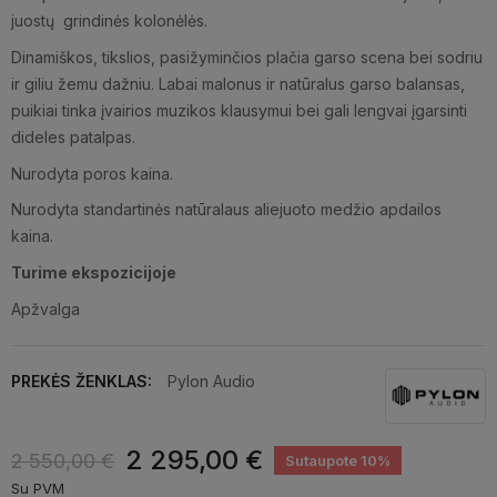
juostų grindinės kolonėlės.
Dinamiškos, tikslios, pasižyminčios plačia garso scena bei sodriu
ir giliu žemu dažniu. Labai malonus ir natūralus garso balansas,
puikiai tinka įvairios muzikos klausymui bei gali lengvai įgarsinti
dideles patalpas.
Nurodyta poros kaina.
Nurodyta standartinės natūralaus aliejuoto medžio apdailos
kaina.
Turime ekspozicijoje
Apžvalga
PREKĖS ŽENKLAS:
Pylon Audio
2 295,00 €
2 550,00 €
Sutaupote 10%
Su PVM