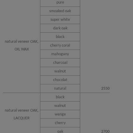
pure
smoaked oak
super white
dark oak
black
natural veneer OAK,
cherry coral
OIL WAX
mahogany
charcoal
walnut
chocolat
natural
2550
black
walnut
natural veneer OAK,
wenge
LACQUER
cherry
oak
2700