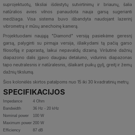
suprojektuotų, tiksliai išdėstytų sutvirtinimų ir briaunų, šalia
natūralios avies vilnos panaudota nauja garsą sugerianti
medžiaga. Visa sistema buvo išbandyta naudojant lazerinį
vibrometrą ir mūsų anechoinę kamerą.
Projektuodami naująją "Diamond" versiją pasiekėme geresnį
garsą, palyginti su pirmąja versija, išlaikydami tą pačią garso
filosofiją ir paprastą, laikui nepavaldų dizainą. Viršutinė dažnių
diapazono dalis įgavo daugiau detalumo, vidurinis diapazonas
tapo neutralesnis ir natūralesnis, išlaikant puikų gylį, greitį ir žemų
dažnių tikslumą.
Šios kolonėlės skirtos patalpoms nuo 15 iki 30 kvadratinių metrų.
SPECIFIKACIJOS
Impedance
4 Ohm
Bandwidth
36 Hz - 20 kHz
Nominal power
100 W
Maximum power
200 W
Efficiency
87 dB