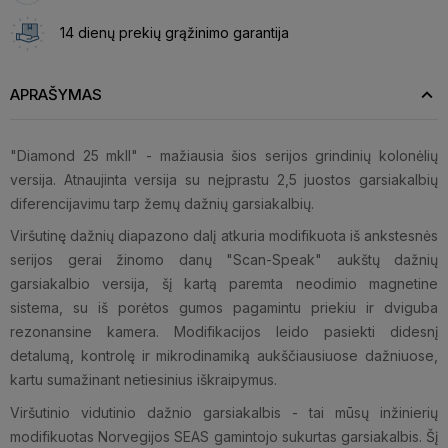
14 dienų prekių grąžinimo garantija
APRAŠYMAS
"Diamond 25 mkII" - mažiausia šios serijos grindinių kolonėlių
versija. Atnaujinta versija su neįprastu 2,5 juostos garsiakalbių
diferencijavimu tarp žemų dažnių garsiakalbių.
Viršutinę dažnių diapazono dalį atkuria modifikuota iš ankstesnės
serijos gerai žinomo danų "Scan-Speak" aukštų dažnių
garsiakalbio versija, šį kartą paremta neodimio magnetine
sistema, su iš porėtos gumos pagamintu priekiu ir dviguba
rezonansine kamera. Modifikacijos leido pasiekti didesnį
detalumą, kontrolę ir mikrodinamiką aukščiausiuose dažniuose,
kartu sumažinant netiesinius iškraipymus.
Viršutinio vidutinio dažnio garsiakalbis - tai mūsų inžinierių
modifikuotas Norvegijos SEAS gamintojo sukurtas garsiakalbis. Šį