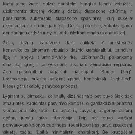
kartą jame vietoj dulkių gaubtelio įrengtas fazinis kištukas,
užtikrinantis tikresnį vidutinių dažnių diapazono atkūrimą ir
pašalinantis aukštesnio diapazono spalvinimą, kurį sukelia
rezonansai po dulkių gaubteliu. Dėl šių pakeitimų vokalas įgavo
dar daugiau erdvės ir gylio, kartu išlaikant pirmtako charakterį.
Žemų dažnių diapazono dalis patikėta iš ankstesnės
konstrukcijos žinomam vidutinio dažnio garsiakalbiui, turinčiam
ilgą ir lengvą aliuminio-vario ritę, užtikrinančią pakankamą
dinamiką, greitį ir universalumą atkuriant žemiausius registrus.
Abu garsiakalbiai pagaminti naudojant "Spider Ring"
technologiją, sukurtą siekiant geriau kontroliuoti "High-End"
klasės garsiakalbių gamybos procesą.
Lyginant su pirmtaku, kolonėlių dizainas taip pat buvo šiek tiek
atnaujintas. Padidintas pasvirimo kampas, o garsiakalbiai priartinti
vienas prie kito, todėl, be estetinių savybių, pagerėjo atskirų
dažnių juostų laiko integracija. Taip pat buvo visiškai
pertvarkytas kolonos pagrindas, todėl kolonėlės įgavo aptakesnį
siluetą, tačiau išlaikė minimalistinį charakterį. Be kruopščiai