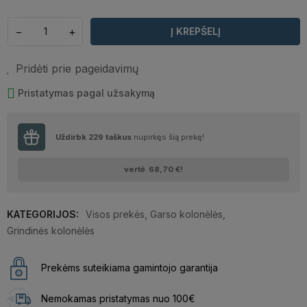
−
+
Į KREPŠELĮ
Pridėti prie pageidavimų
Pristatymas pagal užsakymą
Uždirbk
229
taškus
nupirkęs šią prekę!
vertė
68,70 €
!
KATEGORIJOS:
Visos prekės
,
Garso kolonėlės
,
Grindinės kolonėlės
Prekėms suteikiama gamintojo garantija
Nemokamas pristatymas nuo 100€