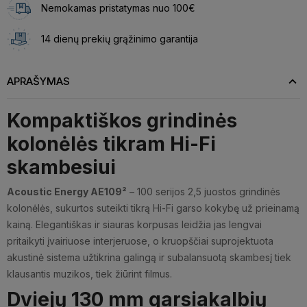
Nemokamas pristatymas nuo 100€
14 dienų prekių grąžinimo garantija
APRAŠYMAS
Kompaktiškos grindinės
kolonėlės tikram Hi-Fi
skambesiui
Acoustic Energy AE109²
– 100 serijos 2,5 juostos grindinės
kolonėlės, sukurtos suteikti tikrą Hi-Fi garso kokybę už prieinamą
kainą. Elegantiškas ir siauras korpusas leidžia jas lengvai
pritaikyti įvairiuose interjeruose, o kruopščiai suprojektuota
akustinė sistema užtikrina galingą ir subalansuotą skambesį tiek
klausantis muzikos, tiek žiūrint filmus.
Dviejų 130 mm garsiakalbių