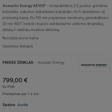
Acoustic Energy AE109²
– kompaktiškos 2,5 juostos grindinės
kolonėlės, sukurtos ieškantiems kokybiško Hi-Fi skambesio už
prieinamą kainą. Du 130 mm popieriaus membranų garsiakalbiai ir
25 mm WDT minkšto kupolo aukštadažnis užtikrina dinamišką,
detalų ir natūralų muzikos atkūrimą.
Nurodyta poros kaina.
Gamintojo tinklapis
PREKĖS ŽENKLAS:
Acoustic Energy
799,00 €
Su PVM
Pristatymas per 1-2 d.d.
Spalva:
Juoda