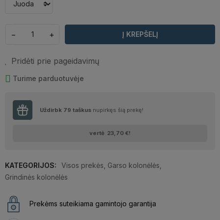
−
+
Į KREPŠELĮ
Pridėti prie pageidavimų
Turime parduotuvėje
Uždirbk
79
taškus
nupirkęs šią prekę!
vertė
23,70 €
!
KATEGORIJOS:
Visos prekės
,
Garso kolonėlės
,
Grindinės kolonėlės
Prekėms suteikiama gamintojo garantija