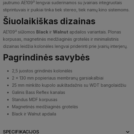
jautrumo AE109² lengvai suderinamos su įvairiais integruotais
stiprintuvais ir puikiai tinka tiek stereo, tiek namų kino sistemoms.
Šiuolaikiškas dizainas
AE109² siūlomos
Black
ir
Walnut
apdailos variantais. Plonas
korpusas, magnetinės medžiaginės grotelės ir minimalistinis
dizainas leidžia kolonėles lengvai priderinti prie įvairių interjerų.
Pagrindinės savybės
2,5 juostos grindinės kolonėlės
2 × 130 mm popieriaus membranų garsiakalbiai
25 mm minkšto kupolo aukštadažnis su WDT bangolaidžiu
Galinis Bass Reflex kanalas
Standus MDF korpusas
Magnetinės medžiaginės grotelės
Black ir Walnut apdaila
SPECIFIKACIJOS