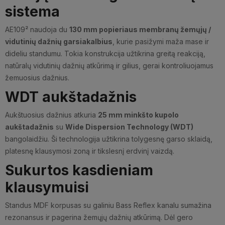
sistema
AE109² naudoja du
130 mm popieriaus membranų žemųjų /
vidutinių dažnių garsiakalbius
, kurie pasižymi maža mase ir
dideliu standumu. Tokia konstrukcija užtikrina greitą reakciją,
natūralų vidutinių dažnių atkūrimą ir gilius, gerai kontroliuojamus
žemuosius dažnius.
WDT aukštadažnis
Aukštuosius dažnius atkuria
25 mm minkšto kupolo
aukštadažnis
su
Wide Dispersion Technology (WDT)
bangolaidžiu. Ši technologija užtikrina tolygesnę garso sklaidą,
platesnę klausymosi zoną ir tikslesnį erdvinį vaizdą.
Sukurtos kasdieniam
klausymuisi
Standus MDF korpusas su galiniu Bass Reflex kanalu sumažina
rezonansus ir pagerina žemųjų dažnių atkūrimą. Dėl gero