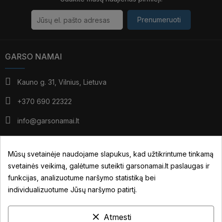
Prenumeruoti
GARSO NAMAI
Kauno g. 31, Vilnius, Lietuva
+370 690 22322
info@garsonamai.lt
I - IV: 10:00 - 19:00
V: 10:00 - 18:00
Mūsų svetainėje naudojame slapukus, kad užtikrintume tinkamą
*pietūs: 14:00 - 15:00
svetainės veikimą, galėtume suteikti garsonamai.lt paslaugas ir
VI: pagal susitarimą
funkcijas, analizuotume naršymo statistiką bei
individualizuotume Jūsų naršymo patirtį.
JŪSŲ PASKYRA
clear
Atmesti
NUORODOS