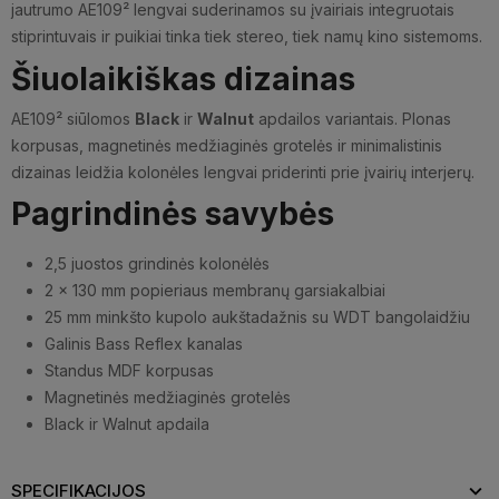
jautrumo AE109² lengvai suderinamos su įvairiais integruotais
stiprintuvais ir puikiai tinka tiek stereo, tiek namų kino sistemoms.
Šiuolaikiškas dizainas
AE109² siūlomos
Black
ir
Walnut
apdailos variantais. Plonas
korpusas, magnetinės medžiaginės grotelės ir minimalistinis
dizainas leidžia kolonėles lengvai priderinti prie įvairių interjerų.
Pagrindinės savybės
2,5 juostos grindinės kolonėlės
2 × 130 mm popieriaus membranų garsiakalbiai
25 mm minkšto kupolo aukštadažnis su WDT bangolaidžiu
Galinis Bass Reflex kanalas
Standus MDF korpusas
Magnetinės medžiaginės grotelės
Black ir Walnut apdaila
SPECIFIKACIJOS