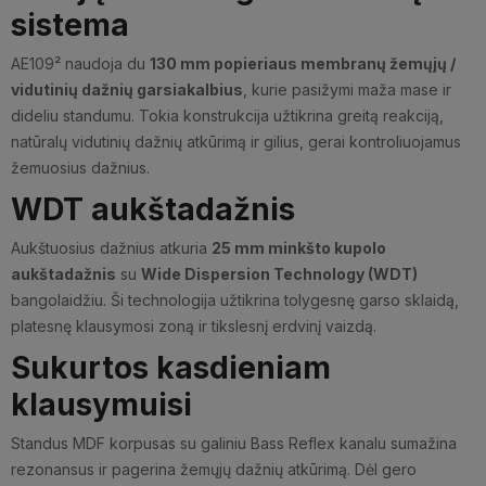
sistema
AE109² naudoja du
130 mm popieriaus membranų žemųjų /
vidutinių dažnių garsiakalbius
, kurie pasižymi maža mase ir
dideliu standumu. Tokia konstrukcija užtikrina greitą reakciją,
natūralų vidutinių dažnių atkūrimą ir gilius, gerai kontroliuojamus
žemuosius dažnius.
WDT aukštadažnis
Aukštuosius dažnius atkuria
25 mm minkšto kupolo
aukštadažnis
su
Wide Dispersion Technology (WDT)
bangolaidžiu. Ši technologija užtikrina tolygesnę garso sklaidą,
platesnę klausymosi zoną ir tikslesnį erdvinį vaizdą.
Sukurtos kasdieniam
klausymuisi
Standus MDF korpusas su galiniu Bass Reflex kanalu sumažina
rezonansus ir pagerina žemųjų dažnių atkūrimą. Dėl gero