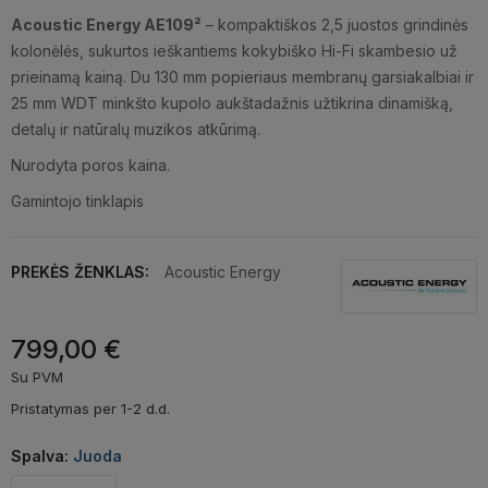
Acoustic Energy AE109²
– kompaktiškos 2,5 juostos grindinės
kolonėlės, sukurtos ieškantiems kokybiško Hi-Fi skambesio už
prieinamą kainą. Du 130 mm popieriaus membranų garsiakalbiai ir
25 mm WDT minkšto kupolo aukštadažnis užtikrina dinamišką,
detalų ir natūralų muzikos atkūrimą.
Nurodyta poros kaina.
Gamintojo tinklapis
PREKĖS ŽENKLAS:
Acoustic Energy
799,00 €
Su PVM
Pristatymas per 1-2 d.d.
Spalva:
Juoda