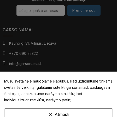
Prenumeruoti
GARSO NAMAI
Kauno g. 31, Vilnius, Lietuva
+370 690 22322
info@garsonamai.lt
I - IV: 10:00 - 19:00
V: 10:00 - 18:00
Mūsų svetainėje naudojame slapukus, kad užtikrintume tinkamą
*pietūs: 14:00 - 15:00
svetainės veikimą, galėtume suteikti garsonamai.lt paslaugas ir
VI: pagal susitarimą
funkcijas, analizuotume naršymo statistiką bei
individualizuotume Jūsų naršymo patirtį.
JŪSŲ PASKYRA
clear
Atmesti
NUORODOS