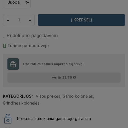
−
+
Į KREPŠELĮ
Pridėti prie pageidavimų
Turime parduotuvėje
Uždirbk
79
taškus
nupirkęs šią prekę!
vertė
23,70 €
!
KATEGORIJOS:
Visos prekės
,
Garso kolonėlės
,
Grindinės kolonėlės
Prekėms suteikiama gamintojo garantija