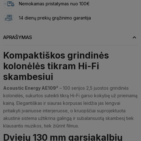
Nemokamas pristatymas nuo 100€
14 dienų prekių grąžinimo garantija
APRAŠYMAS
Kompaktiškos grindinės
kolonėlės tikram Hi-Fi
skambesiui
Acoustic Energy AE109²
– 100 serijos 2,5 juostos grindinės
kolonėlės, sukurtos suteikti tikrą Hi-Fi garso kokybę už prieinamą
kainą. Elegantiškas ir siauras korpusas leidžia jas lengvai
pritaikyti įvairiuose interjeruose, o kruopščiai suprojektuota
akustinė sistema užtikrina galingą ir subalansuotą skambesį tiek
klausantis muzikos, tiek žiūrint filmus.
Dviejų 130 mm garsiakalbių