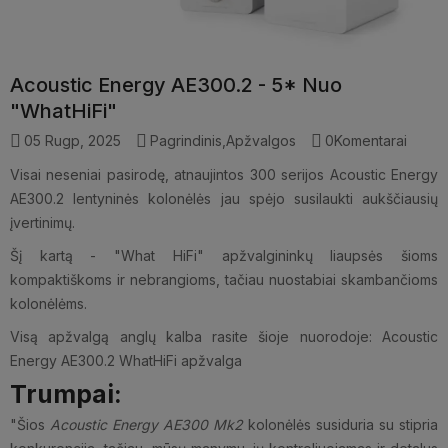
Acoustic Energy AE300.2 - 5* Nuo
"WhatHiFi"
05 Rugp, 2025
Pagrindinis
,
Apžvalgos
0Komentarai
Visai neseniai pasirodę, atnaujintos 300 serijos Acoustic Energy
AE300.2 lentyninės kolonėlės jau spėjo susilaukti aukščiausių
įvertinimų.
Šį kartą - "What HiFi" apžvalgininkų liaupsės šioms
kompaktiškoms ir nebrangioms, tačiau nuostabiai skambančioms
kolonėlėms.
Visą apžvalgą anglų kalba rasite šioje nuorodoje:
Acoustic
Energy AE300.2 WhatHiFi apžvalga
Trumpai:
"Šios
Acoustic Energy AE300 Mk2
kolonėlės susiduria su stipria