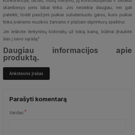
konkurencija, tačiau, mūsų manymu, jų kontroliuojamas ir detalus
skambesys joms labai tinka. Jos nesiekia daugiau, nei gali
pateikti, todėl pasižymi puikiai subalansuotu garsu, kuris puikiai
tinka įvairiems muzikos žanrams ir plačiam stiprintuvų spektrui.
Jei ieškote lentyninių kolonėlių už tokią kainą, būtinai įtraukite
šias į savo sąrašą"
Daugiau informacijos apie
produktą
.
Ankstesnis Įrašas
Parašyti komentarą
*
Vardas: