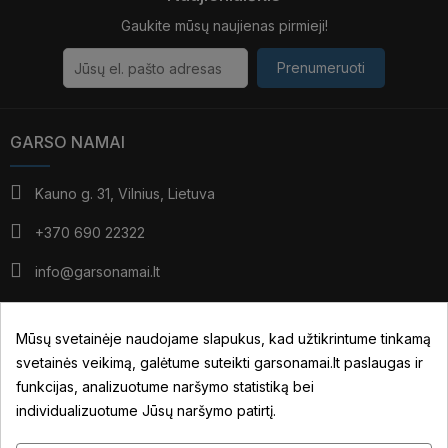
Gaukite mūsų naujienas pirmieji!
Prenumeruoti
GARSO NAMAI
Kauno g. 31, Vilnius, Lietuva
+370 690 22322
info@garsonamai.lt
I - IV: 10:00 - 19:00
V: 10:00 - 18:00
Mūsų svetainėje naudojame slapukus, kad užtikrintume tinkamą
*pietūs: 14:00 - 15:00
svetainės veikimą, galėtume suteikti garsonamai.lt paslaugas ir
VI: pagal susitarimą
funkcijas, analizuotume naršymo statistiką bei
individualizuotume Jūsų naršymo patirtį.
JŪSŲ PASKYRA