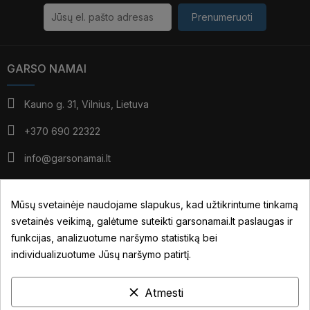
Prenumeruoti
GARSO NAMAI
Kauno g. 31, Vilnius, Lietuva
+370 690 22322
info@garsonamai.lt
I - IV: 10:00 - 19:00
V: 10:00 - 18:00
Mūsų svetainėje naudojame slapukus, kad užtikrintume tinkamą
*pietūs: 14:00 - 15:00
svetainės veikimą, galėtume suteikti garsonamai.lt paslaugas ir
VI: pagal susitarimą
funkcijas, analizuotume naršymo statistiką bei
individualizuotume Jūsų naršymo patirtį.
JŪSŲ PASKYRA
clear
NUORODOS
Atmesti