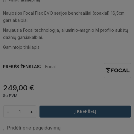
Palikti atsiliepimą
Naujosios Focal Flax EVO serijos bendraašiai (coaxial) 16,5cm
garsiakalbiai.
Naujausia Focal technologija, aliuminio-magnio M profilio aukštų
dažnių garsiakalbiai.
Gamintojo tinklapis
PREKĖS ŽENKLAS:
Focal
249,00 €
Su PVM
−
+
Į KREPŠELĮ
Pridėti prie pageidavimų