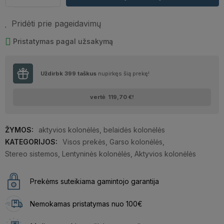
Pridėti prie pageidavimų
Pristatymas pagal užsakymą
Uždirbk
399
taškus
nupirkęs šią prekę!
vertė
119,70 €
!
ŽYMOS:
aktyvios kolonėlės
,
belaidės kolonėlės
KATEGORIJOS:
Visos prekės
,
Garso kolonėlės
,
Stereo sistemos
,
Lentyninės kolonėlės
,
Aktyvios kolonėlės
Prekėms suteikiama gamintojo garantija
Nemokamas pristatymas nuo 100€