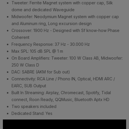
Tweeter: Ferrite Magnet system with copper cap, Silk
dome and dedicated Waveguide
Midwoofer: Neodymium Magnet system with copper cap
and Aluminum ring, Long excursion design
Crossover: 1900 Hz - Designed with Sf know-how Phase
Coherent
Frequency Response: 37 Hz - 30.000 Hz
Max SPL: 105 dB SPL @ 1 m
On Board Amplifiers: Tweeter: 100 W Class AB, Midwoofer:
250 W Class D
DAC: SABRE (AKM for Sub out)
Connectivity: RCA Line / Phono IN, Optical, HDMI ARC /
EARC, SUB Output
Built In Streaming: Airplay, Chromecast, Spotify, Tidal
connect, Roon Ready, QQMusic, Bluetooth Aptx HD
Two speakers included
Dedicated Stand: Yes