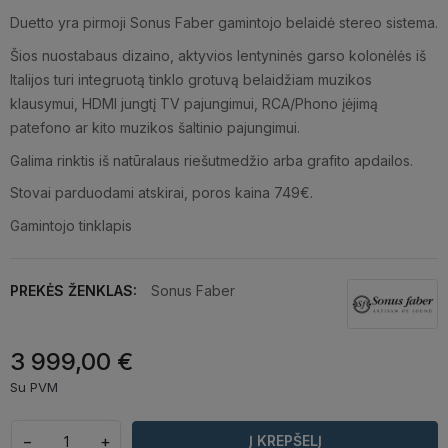
Duetto yra pirmoji Sonus Faber gamintojo belaidė stereo sistema.
Šios nuostabaus dizaino, aktyvios lentyninės garso kolonėlės iš
Italijos turi integruotą tinklo grotuvą belaidžiam muzikos
klausymui, HDMI jungtį TV pajungimui, RCA/Phono įėjimą
patefono ar kito muzikos šaltinio pajungimui.
Galima rinktis iš natūralaus riešutmedžio arba grafito apdailos.
Stovai parduodami atskirai, poros kaina 749€.
Gamintojo tinklapis
PREKĖS ŽENKLAS:
Sonus Faber
3 999,00 €
Su PVM
−
+
Į KREPŠELĮ