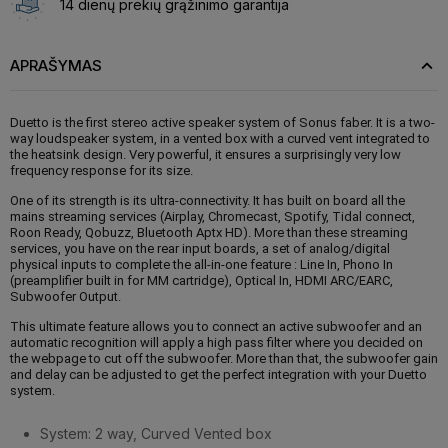
14 dienų prekių grąžinimo garantija
APRAŠYMAS
Duetto is the first stereo active speaker system of Sonus faber. It is a two-
way loudspeaker system, in a vented box with a curved vent integrated to
the heatsink design. Very powerful, it ensures a surprisingly very low
frequency response for its size.
One of its strength is its ultra-connectivity. It has built on board all the
mains streaming services (Airplay, Chromecast, Spotify, Tidal connect,
Roon Ready, Qobuzz, Bluetooth Aptx HD). More than these streaming
services, you have on the rear input boards, a set of analog/digital
physical inputs to complete the all-in-one feature : Line In, Phono In
(preamplifier built in for MM cartridge), Optical In, HDMI ARC/EARC,
Subwoofer Output.
This ultimate feature allows you to connect an active subwoofer and an
automatic recognition will apply a high pass filter where you decided on
the webpage to cut off the subwoofer. More than that, the subwoofer gain
and delay can be adjusted to get the perfect integration with your Duetto
system.
System: 2 way, Curved Vented box