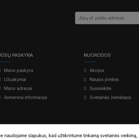
JŪSŲ PASKYRA
NUORODOS
Mano paskyra
Akcijos
Užsakymai
Naujos prekės
Mano adresai
Susisiekite
Asmeninė informacija
Svetainės žemėlapis
e naudojame slapukus, kad užtikrintume tinkamą svetainės veikimą,