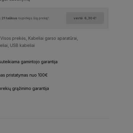
k
21
taškus
nupirkęs šią prekę!
vertė
6,30 €
!
Visos prekės
,
Kabeliai garso aparatūrai
,
eliai
,
USB kabeliai
uteikiama gamintojo garantija
s pristatymas nuo 100€
prekių grąžinimo garantija