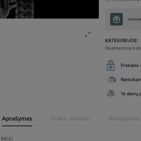
Uždirb
KATEGORIJOS:
Skaitmeniniai kab
Prekėms s
Nemokama
14 dienų 
Aprašymas
Prekė detaliau
Atsiliepimai
 (NDS)