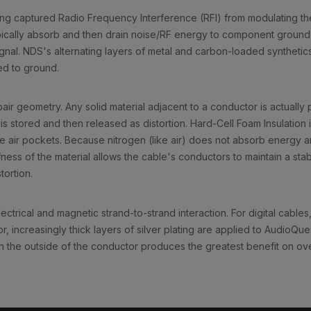
ing captured Radio Frequency Interference (RFI) from modulating t
pically absorb and then drain noise/RF energy to component ground, 
ignal. NDS's alternating layers of metal and carbon-loaded synthetics
ed to ground.
air geometry. Any solid material adjacent to a conductor is actually pa
is stored and then released as distortion. Hard-Cell Foam Insulation
ate air pockets. Because nitrogen (like air) does not absorb energy
iffness of the material allows the cable's conductors to maintain a sta
tortion.
ectrical and magnetic strand-to-strand interaction. For digital cable
or, increasingly thick layers of silver plating are applied to AudioQ
on the outside of the conductor produces the greatest benefit on o