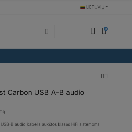
LIETUVIŲ
0
st Carbon USB A-B audio
imą
USB-B audio kabelis aukštos klasės HiFi sistemoms.