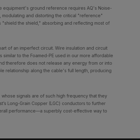
he equipment's ground reference requires AQ's Noise-
modulating and distorting the critical "reference"
 "shield the shield," absorbing and reflecting most of
rt of an imperfect circuit. Wire insulation and circuit
 is similar to the Foamed-PE used in our more affordable
 and therefore does not release any energy from or into
ble relationship along the cable's full length, producing
s, whose signals are of such high frequency that they
uest’s Long-Grain Copper (LGC) conductors to further
verall performance—a superbly cost-effective way to