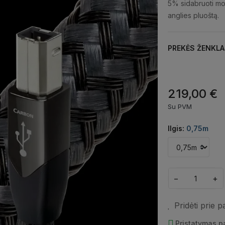
5% sidabruoti mono
anglies pluoštą.
PREKĖS ŽENKLA
219,00 €
Su PVM
Ilgis:
0,75m
−
+
Pridėti prie 
Pristatymas 