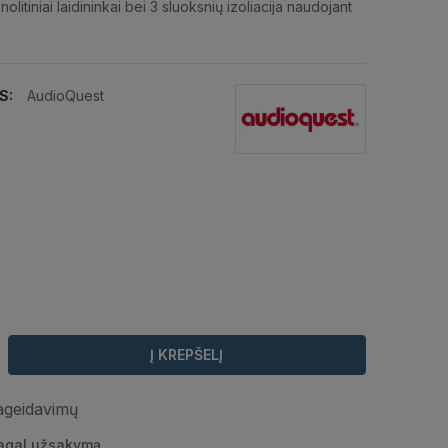
litiniai laidininkai bei 3 sluoksnių izoliacija naudojant
S:
AudioQuest
Į KREPŠELĮ
pageidavimų
pagal užsakymą