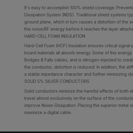
It's easy to accomplish 100% shield coverage. Prevent
Dissipation System (NDS). Traditional shield systems ty
ground plane, which in turn causes a distortion of the s
this noise/RF energy before it reaches the layer attach
HARD-CELL FOAM INSULATION
Hard-Cell Foam (HCF) Insulation ensures critical signal-p
board materials all absorb energy. Some of this energy 
Bridges & Falls cables, and is nitrogen-injected to cre
the conductor, distortion is reduced. In addition, the st
a stable impedance character and further minimizing dis
SOLID 5% SILVER CONDUCTORS
Solid conductors minimize the harmful effects of both el
travel almost exclusively on the surface of the conduct
improve Noise-Dissipation. Placing the superior metal 
maximize a digital cable.