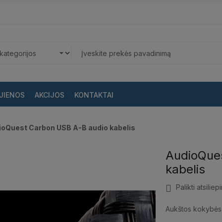
JIENOS
AKCIJOS
KONTAKTAI
ioQuest Carbon USB A-B audio kabelis
AudioQue
kabelis
Palikti atsiliep
Aukštos kokybės 