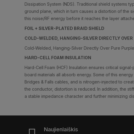
Dissipation System (NDS). Traditional shield systems ty
ground plane, which in turn causes a distortion of the s
this noise/RF energy before it reaches the layer attach
FOIL + SILVER-PLATED BRAID SHIELD
COLD-WELDED, HANGING-SILVER DIRECTLY OVER
Cold-Welded, Hanging-Silver Directly Over Pure Purpl
HARD-CELL FOAM INSULATION
Hard-Cell Foam (HCF) Insulation ensures critical signal-p
board materials all absorb energy. Some of this energy 
Bridges & Falls cables, and is nitrogen-injected to cre
the conductor, distortion is reduced. In addition, the st
a stable impedance character and further minimizing dis
Naujienlaiškis