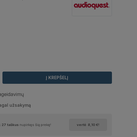
Į KREPŠELĮ
pageidavimų
pagal užsakymą
k
27
taškus
nupirkęs šią prekę!
vertė
8,10 €
!