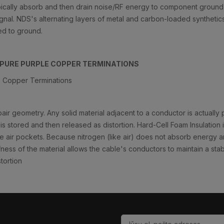
pically absorb and then drain noise/RF energy to component ground, 
ignal. NDS's alternating layers of metal and carbon-loaded synthetics
ed to ground.
 PURE PURPLE COPPER TERMINATIONS
e Copper Terminations
air geometry. Any solid material adjacent to a conductor is actually pa
is stored and then released as distortion. Hard-Cell Foam Insulation
ate air pockets. Because nitrogen (like air) does not absorb energy
iffness of the material allows the cable's conductors to maintain a sta
tortion