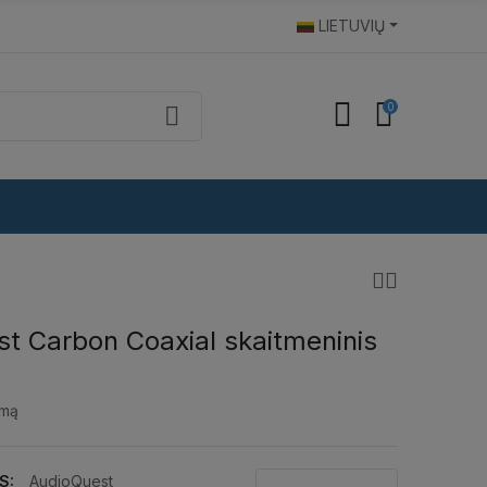
LIETUVIŲ
0
t Carbon Coaxial skaitmeninis
imą
S:
AudioQuest