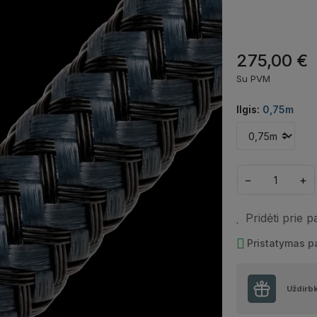
275,00 €
Su PVM
Ilgis:
0,75m
−
+
Pridėti prie 
Pristatymas 
Uždirb