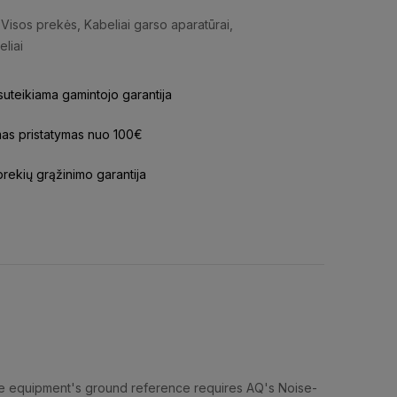
Visos prekės
,
Kabeliai garso aparatūrai
,
eliai
uteikiama gamintojo garantija
s pristatymas nuo 100€
prekių grąžinimo garantija
he equipment's ground reference requires AQ's Noise-