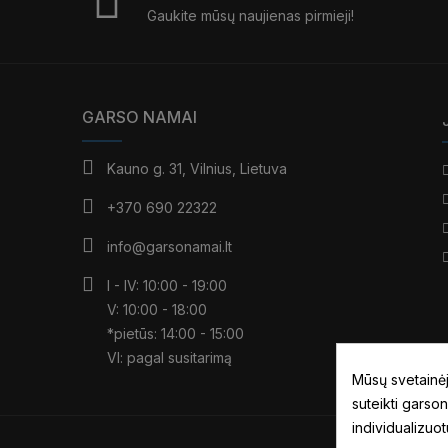
Gaukite mūsų naujienas pirmieji!
GARSO NAMAI
Kauno g. 31, Vilnius, Lietuva
+370 690 22322
info@garsonamai.lt
I - IV: 10:00 - 19:00
V: 10:00 - 18:00
*pietūs: 14:00 - 15:00
VI: pagal susitarimą
Mūsų svetainėj
suteikti garson
individualizuo