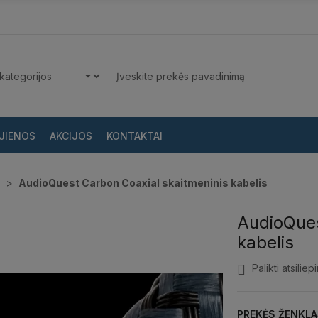
JIENOS
AKCIJOS
KONTAKTAI
AudioQuest Carbon Coaxial skaitmeninis kabelis
AudioQues
kabelis
Palikti atsiliep
PREKĖS ŽENKLA