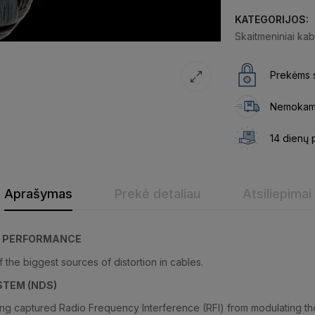
KATEGORIJOS:
Skaitmeniniai kab
Prekėms s
Nemokama
14 dienų 
Aprašymas
Prekė detaliau
Atsiliepimai
G PERFORMANCE
f the biggest sources of distortion in cables.
STEM (NDS)
ing captured Radio Frequency Interference (RFI) from modulating t