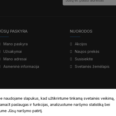
JŪSŲ PASKYRA
NUORODOS
Mano paskyra
Akcijos
Užsakymai
Naujos prekės
Mano adresai
Susisiekite
Asmeninė informacija
Svetainės žemėlapis
e naudojame slapukus, kad užtikrintume tinkamą svetainės veikimą,
amai.lt paslaugas ir funkcijas, analizuotume naršymo statistiką bei
tume Jūsų naršymo patirtį.