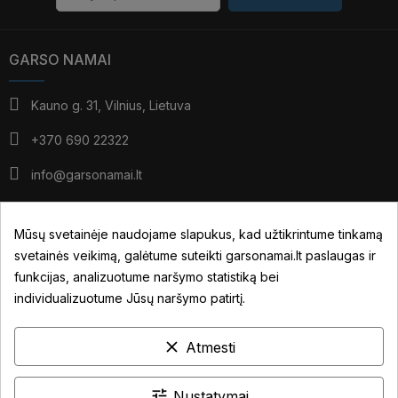
GARSO NAMAI
Kauno g. 31, Vilnius, Lietuva
+370 690 22322
info@garsonamai.lt
I - IV: 10:00 - 19:00
V: 10:00 - 18:00
Mūsų svetainėje naudojame slapukus, kad užtikrintume tinkamą
*pietūs: 14:00 - 15:00
svetainės veikimą, galėtume suteikti garsonamai.lt paslaugas ir
VI: pagal susitarimą
funkcijas, analizuotume naršymo statistiką bei
individualizuotume Jūsų naršymo patirtį.
JŪSŲ PASKYRA
clear
Atmesti
NUORODOS
INFORMACIJA
tune
Nustatymai