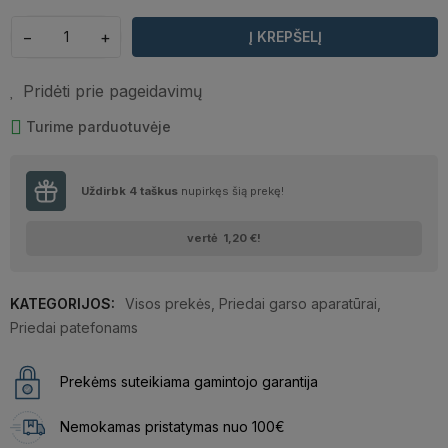
−
+
Į KREPŠELĮ
Pridėti prie pageidavimų
Turime parduotuvėje
Uždirbk
4
taškus
nupirkęs šią prekę!
vertė
1,20 €
!
KATEGORIJOS:
Visos prekės
,
Priedai garso aparatūrai
,
Priedai patefonams
Prekėms suteikiama gamintojo garantija
Nemokamas pristatymas nuo 100€