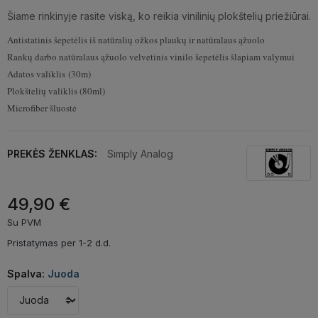
Šiame rinkinyje rasite viską, ko reikia vinilinių plokštelių priežiūrai.
Antistatinis šepetėlis iš natūralių ožkos plaukų ir natūralaus ąžuolo
Rankų darbo natūralaus ąžuolo velvetinis vinilo šepetėlis šlapiam valymui
Adatos valiklis (30m)
Plokštelių valiklis (80ml)
Microfiber šluostė
PREKĖS ŽENKLAS:
Simply Analog
49,90 €
Su PVM
Pristatymas per 1-2 d.d.
Spalva:
Juoda