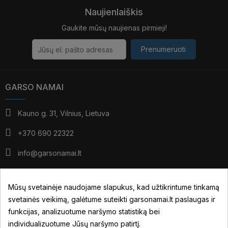
Naujienlaiškis
Gaukite mūsų naujienas pirmieji!
Prenumeruoti
GARSO NAMAI
Kauno g. 31, Vilnius, Lietuva
+370 690 22322
info@garsonamai.lt
I - IV: 10:00 - 19:00
V: 10:00 - 18:00
Mūsų svetainėje naudojame slapukus, kad užtikrintume tinkamą
*pietūs: 14:00 - 15:00
svetainės veikimą, galėtume suteikti garsonamai.lt paslaugas ir
VI: pagal susitarimą
funkcijas, analizuotume naršymo statistiką bei
individualizuotume Jūsų naršymo patirtį.