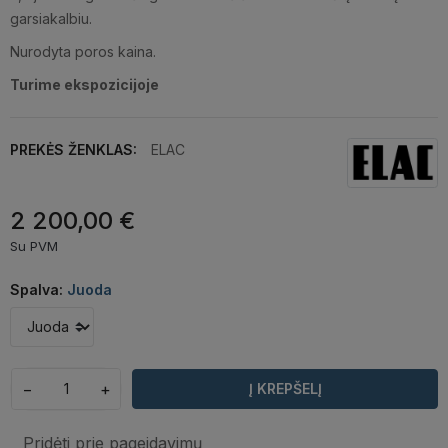
garsiakalbiu.
Nurodyta poros kaina.
Turime ekspozicijoje
PREKĖS ŽENKLAS:
ELAC
2 200,00 €
Su PVM
Spalva:
Juoda
−
+
Į KREPŠELĮ
Pridėti prie pageidavimų