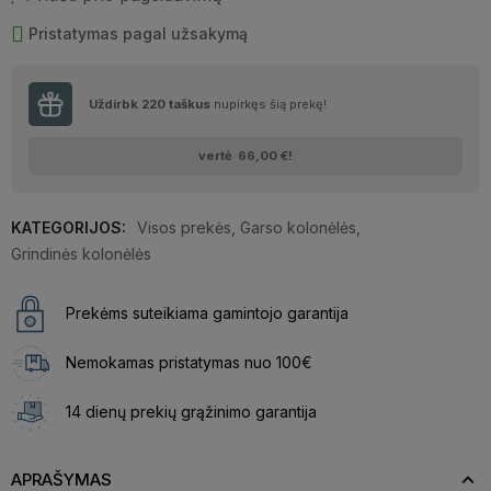
Pristatymas pagal užsakymą
Uždirbk
220
taškus
nupirkęs šią prekę!
vertė
66,00 €
!
KATEGORIJOS:
Visos prekės
,
Garso kolonėlės
,
Grindinės kolonėlės
Prekėms suteikiama gamintojo garantija
Nemokamas pristatymas nuo 100€
14 dienų prekių grąžinimo garantija
APRAŠYMAS