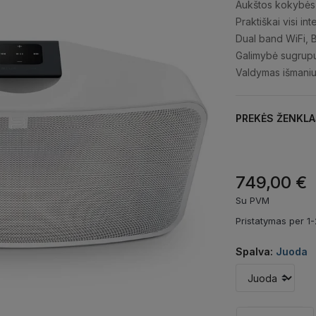
Aukštos kokybės
Praktiškai visi in
Dual band WiFi, 
Galimybė sugrupu
Valdymas išmaniuo
PREKĖS ŽENKLA
749,00 €
Su PVM
Pristatymas per 1-
Spalva:
Juoda