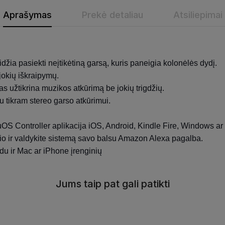
Aprašymas
Prekė detaliau
Atsiliepimai
idžia pasiekti neįtikėtiną garsą, kuris paneigia kolonėlės dydį.
jokių iškraipymų.
 užtikrina muzikos atkūrimą be jokių trigdžių.
 tikram stereo garso atkūrimui.
uOS Controller aplikacija iOS, Android, Kindle Fire, Windows a
io ir valdykite sistemą savo balsu Amazon Alexa pagalba.
ūdu ir Mac ar iPhone įrenginių
Jums taip pat gali patikti