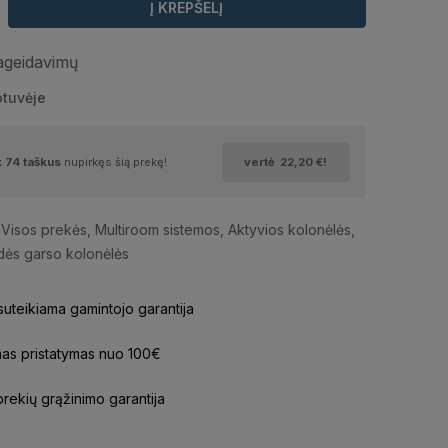
Į KREPŠELĮ
pageidavimų
otuvėje
k
74
taškus
nupirkęs šią prekę!
vertė
22,20 €
!
Visos prekės
,
Multiroom sistemos
,
Aktyvios kolonėlės
,
dės garso kolonėlės
uteikiama gamintojo garantija
s pristatymas nuo 100€
prekių grąžinimo garantija