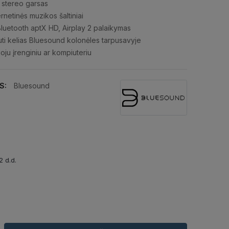
 stereo garsas
ternetinės muzikos šaltiniai
Bluetooth aptX HD, Airplay 2 palaikymas
ti kelias Bluesound kolonėles tarpusavyje
ju įrenginiu ar kompiuteriu
S:
Bluesound
2 d.d.