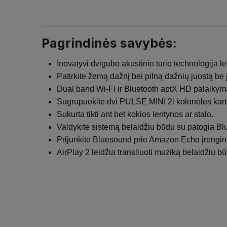
Pagrindinės savybės:
Inovatyvi dvigubo akustinio tūrio technologija le
Patirkite žemą dažnį bei pilną dažnių juostą be 
Dual band Wi-Fi ir Bluetooth aptX HD palaikymas
Sugrupuokite dvi PULSE MINI 2i kolonėles kartu
Sukurta tikti ant bet kokios lentynos ar stalo.
Valdykite sistemą belaidžiu būdu su patogia Bl
Prijunkite Bluesound prie Amazon Echo įrengin
AirPlay 2 leidžia transliuoti muziką belaidžiu b