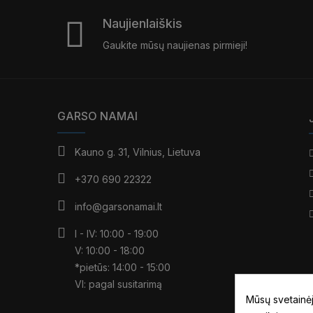
Naujienlaiškis
Gaukite mūsų naujienas pirmieji!
GARSO NAMAI
Kauno g. 31, Vilnius, Lietuva
+370 690 22322
info@garsonamai.lt
I - IV: 10:00 - 19:00
V: 10:00 - 18:00
*pietūs: 14:00 - 15:00
VI: pagal susitarimą
Mūsų svetainėj