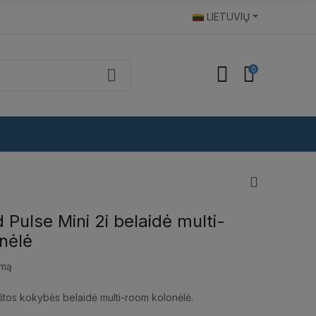
LIETUVIŲ
0
Pulse Mini 2i belaidė multi-
nėlė
imą
tos kokybės belaidė multi-room kolonėlė.