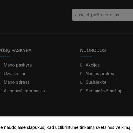
JŪSŲ PASKYRA
NUORODOS
Mano paskyra
Akcijos
Užsakymai
Naujos prekės
Mano adresai
Susisiekite
Asmeninė informacija
Svetainės žemėlapis
e naudojame slapukus, kad užtikrintume tinkamą svetainės veikimą,