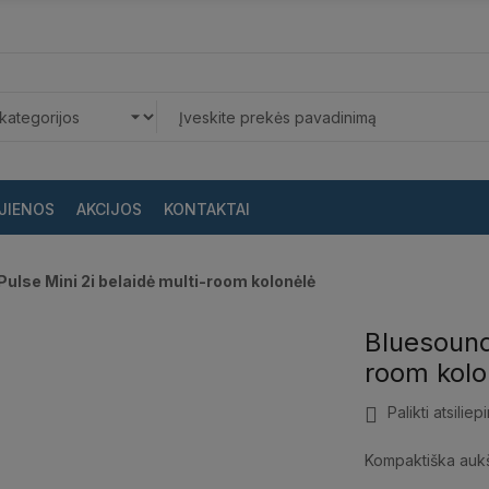
JIENOS
AKCIJOS
KONTAKTAI
ulse Mini 2i belaidė multi-room kolonėlė
Bluesound 
room kolo
Palikti atsiliep
Kompaktiška aukš