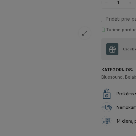
−
+
Pridėti prie 
Turime pardu
Uždirb
KATEGORIJOS:
Bluesound
,
Belai
Prekėms s
Nemokama
14 dienų 